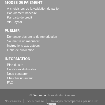
MODES DE PAIEMENT
À choisir lors de la validation du panier
Par virement bancaire
Par carte de crédit
Via Paypal
PUBLIER
Demander des droits de reproduction
Soumettre un manuscrit
Instructions aux auteurs
Fiche de publication
INFORMATION
Plan du site
Conditions d'utilisation
Nous contacter
Chercher un auteur
FAQ
©
Safran.be
. Tous droits réservés
Nouveautés
Sous presse
Ouvrages récompensés par un Prix