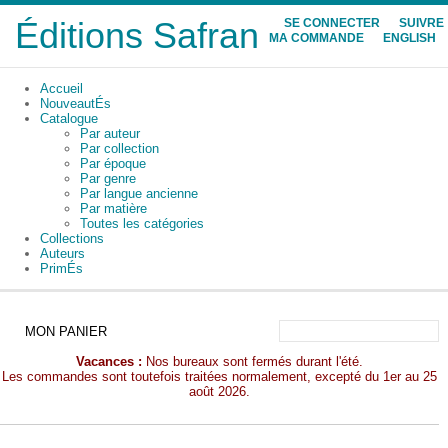
Éditions Safran
SE CONNECTER
SUIVRE
MA COMMANDE
ENGLISH
Accueil
NouveautÉs
Catalogue
Par auteur
Par collection
Par époque
Par genre
Par langue ancienne
Par matière
Toutes les catégories
Collections
Auteurs
PrimÉs
MON PANIER
Vacances :
Nos bureaux sont fermés durant l'été.
Les commandes sont toutefois traitées normalement, excepté du 1er au 25
août 2026.