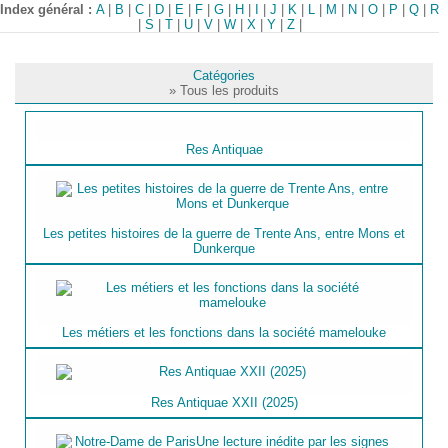
Index général :
A
|
B
|
C
|
D
|
E
|
F
|
G
|
H
|
I
|
J
|
K
|
L
|
M
|
N
|
O
|
P
|
Q
|
R
|
S
|
T
|
U
|
V
|
W
|
X
|
Y
|
Z
|
Catégories
» Tous les produits
Res Antiquae
Les petites histoires de la guerre de Trente Ans, entre Mons et
Dunkerque
Les métiers et les fonctions dans la société mamelouke
Res Antiquae XXII (2025)