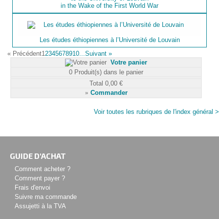
in the Wake of the First World War
Les études éthiopiennes à l’Université de Louvain
«
Précédent
1
2
3
4
5
6
7
8
9
10...
Suivant
»
Votre panier
0
Produit(s) dans le panier
Total
0,00 €
»
Commander
Voir toutes les rubriques de l'index général >
GUIDE D'ACHAT
Comment acheter ?
Comment payer ?
Frais d'envoi
Suivre ma commande
Assujetti à la TVA