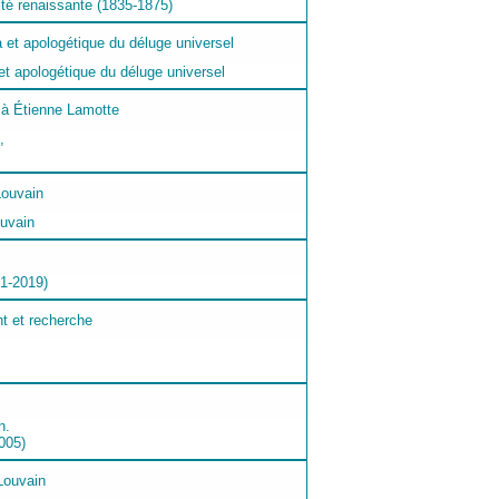
ité renaissante (1835-1875)
t apologétique du déluge universel
,
ouvain
91-2019)
n.
005)