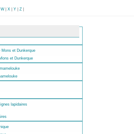
|
W
|
X
|
Y
|
Z
|
e Mons et Dunkerque
 mamelouke
ires