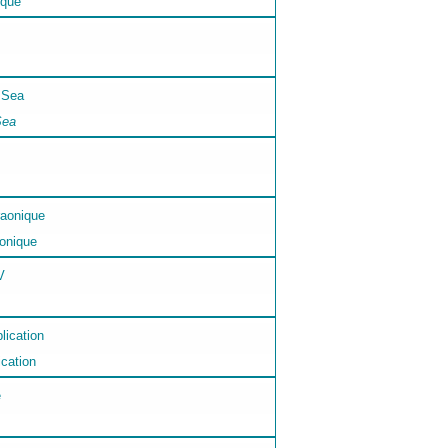
ique
Sea
aonique
ication