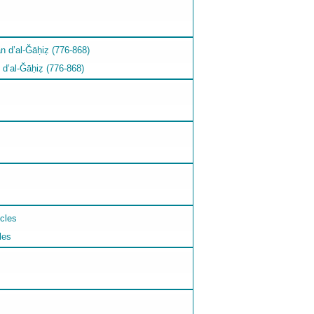
 d’al-Ğāḥiẓ (776-868)
les