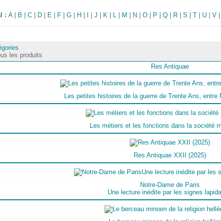
l :
A
|
B
|
C
|
D
|
E
|
F
|
G
|
H
|
I
|
J
|
K
|
L
|
M
|
N
|
O
|
P
|
Q
|
R
|
S
|
T
|
U
|
V
égories
us les produits
Res Antiquae
Les petites histoires de la guerre de Trente Ans, entr
Les métiers et les fonctions dans la société
Res Antiquae XXII (2025)
Notre-Dame de Paris
Une lecture inédite par les signes lapida