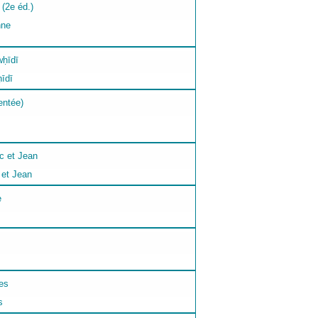
nne
īdī
 et Jean
s