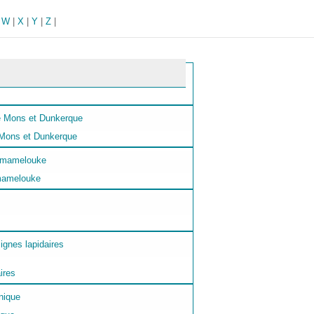
|
W
|
X
|
Y
|
Z
|
e Mons et Dunkerque
 mamelouke
ires