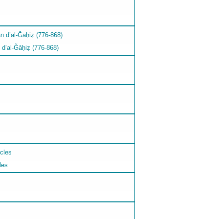
 d’al-Ğāḥiẓ (776-868)
les