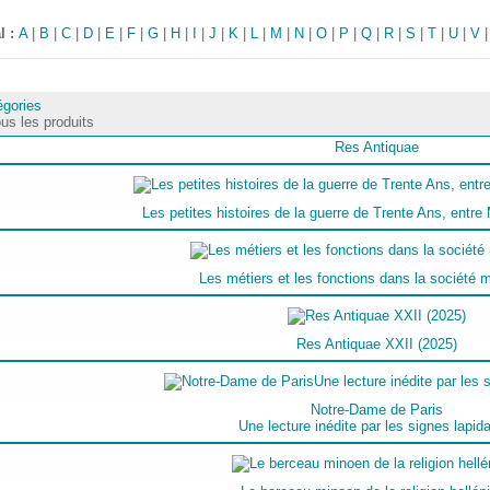
l :
A
|
B
|
C
|
D
|
E
|
F
|
G
|
H
|
I
|
J
|
K
|
L
|
M
|
N
|
O
|
P
|
Q
|
R
|
S
|
T
|
U
|
V
égories
us les produits
Res Antiquae
Les petites histoires de la guerre de Trente Ans, entr
Les métiers et les fonctions dans la société
Res Antiquae XXII (2025)
Notre-Dame de Paris
Une lecture inédite par les signes lapida