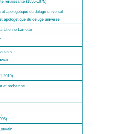
ité renaissante (1835-1875)
t apologétique du déluge universel
,
ouvain
91-2019)
n.
005)