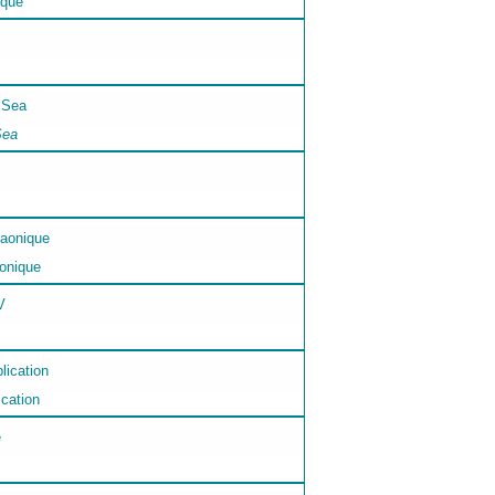
ique
Sea
aonique
ication