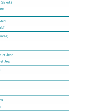
nne
īdī
 et Jean
s