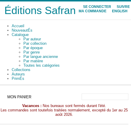
Éditions Safran
SE CONNECTER
SUIVRE
MA COMMANDE
ENGLISH
Accueil
NouveautÉs
Catalogue
Par auteur
Par collection
Par époque
Par genre
Par langue ancienne
Par matière
Toutes les catégories
Collections
Auteurs
PrimÉs
MON PANIER
Vacances :
Nos bureaux sont fermés durant l'été.
Les commandes sont toutefois traitées normalement, excepté du 1er au 25
août 2026.