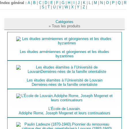
Index général :
A
|
B
|
C
|
D
|
E
|
F
|
G
|
H
|
I
|
J
|
K
|
L
|
M
|
N
|
O
|
P
|
Q
|
R
|
S
|
T
|
U
|
V
|
W
|
X
|
Y
|
Z
|
Catégories
» Tous les produits
Les études arméniennes et géorgiennes et les études
byzantines
Les études élamites à l’Université de Louvain
Dernières-nées de la famille orientaliste
L’École de Louvain.
Adolphe Rome, Joseph Mogenet et leurs continuateurs