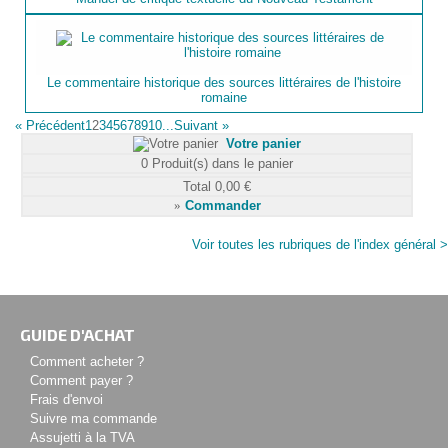
Le commentaire historique des sources littéraires de l'histoire
romaine
«
Précédent
1
2
3
4
5
6
7
8
9
10...
Suivant
»
Votre panier
0
Produit(s) dans le panier
Total
0,00 €
»
Commander
Voir toutes les rubriques de l'index général >
GUIDE D'ACHAT
Comment acheter ?
Comment payer ?
Frais d'envoi
Suivre ma commande
Assujetti à la TVA