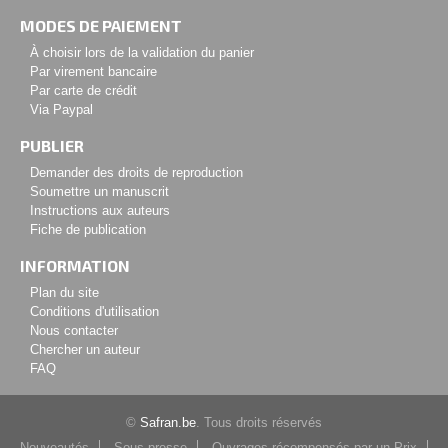
MODES DE PAIEMENT
À choisir lors de la validation du panier
Par virement bancaire
Par carte de crédit
Via Paypal
PUBLIER
Demander des droits de reproduction
Soumettre un manuscrit
Instructions aux auteurs
Fiche de publication
INFORMATION
Plan du site
Conditions d'utilisation
Nous contacter
Chercher un auteur
FAQ
©
Safran.be
. Tous droits réservés
Nouveautés
Sous presse
Ouvrages récompensés par un Prix