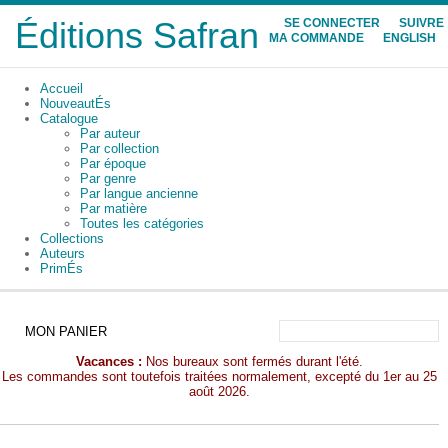
Éditions Safran
SE CONNECTER
SUIVRE
MA COMMANDE
ENGLISH
Accueil
NouveautÉs
Catalogue
Par auteur
Par collection
Par époque
Par genre
Par langue ancienne
Par matière
Toutes les catégories
Collections
Auteurs
PrimÉs
MON PANIER
Vacances :
Nos bureaux sont fermés durant l'été.
Les commandes sont toutefois traitées normalement, excepté du 1er au 25
août 2026.