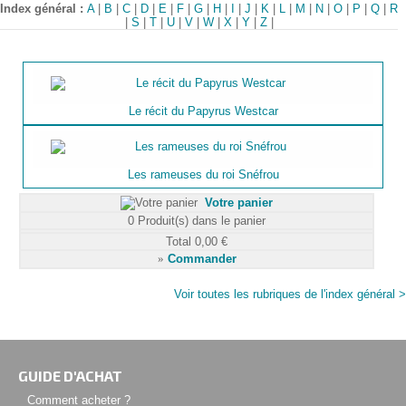
Index général :
A
|
B
|
C
|
D
|
E
|
F
|
G
|
H
|
I
|
J
|
K
|
L
|
M
|
N
|
O
|
P
|
Q
|
R
|
S
|
T
|
U
|
V
|
W
|
X
|
Y
|
Z
|
Le récit du Papyrus Westcar
Les rameuses du roi Snéfrou
Votre panier
0
Produit(s) dans le panier
Total
0,00 €
»
Commander
Voir toutes les rubriques de l'index général >
GUIDE D'ACHAT
Comment acheter ?