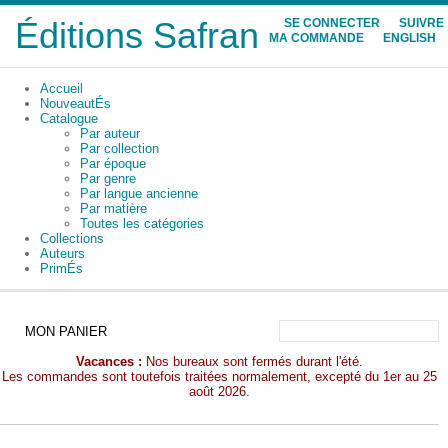
Éditions Safran
SE CONNECTER
SUIVRE
MA COMMANDE
ENGLISH
Accueil
NouveautÉs
Catalogue
Par auteur
Par collection
Par époque
Par genre
Par langue ancienne
Par matière
Toutes les catégories
Collections
Auteurs
PrimÉs
MON PANIER
Vacances :
Nos bureaux sont fermés durant l'été.
Les commandes sont toutefois traitées normalement, excepté du 1er au 25
août 2026.