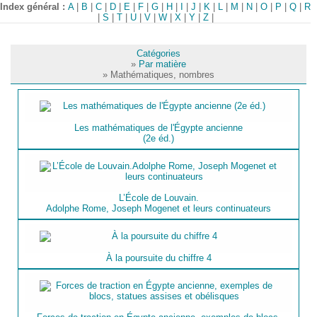
Index général :
A
|
B
|
C
|
D
|
E
|
F
|
G
|
H
|
I
|
J
|
K
|
L
|
M
|
N
|
O
|
P
|
Q
|
R
|
S
|
T
|
U
|
V
|
W
|
X
|
Y
|
Z
|
Catégories
»
Par matière
» Mathématiques, nombres
Les mathématiques de l'Égypte ancienne
(2e éd.)
L’École de Louvain.
Adolphe Rome, Joseph Mogenet et leurs continuateurs
À la poursuite du chiffre 4