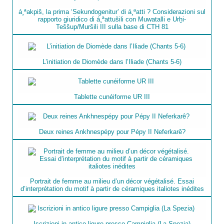
á¸ªakpiš, la prima ‘Sekundogenitur’ di á¸ªatti ? Considerazioni sul
rapporto giuridico di á¸ªattušili con Muwatalli e Urḫi-
Teššup/Muršili III sulla base di CTH 81
L’initiation de Diomède dans l’Iliade (Chants 5-6)
Tablette cunéiforme UR III
Deux reines Ankhnespépy pour Pépy II Neferkarê?
Portrait de femme au milieu d’un décor végétalisé. Essai
d’interprétation du motif à partir de céramiques italiotes inédites
Iscrizioni in antico ligure presso Campiglia (La Spezia)