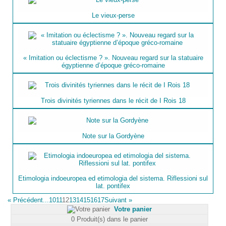
Le vieux-perse
« Imitation ou éclectisme ? ». Nouveau regard sur la statuaire
égyptienne d’époque gréco-romaine
Trois divinités tyriennes dans le récit de I Rois 18
Note sur la Gordyène
Etimologia indoeuropea ed etimologia del sistema. Riflessioni sul
lat. pontifex
«
Précédent
...10
11
12
13
14
15
16
17
Suivant
»
Votre panier
0
Produit(s) dans le panier