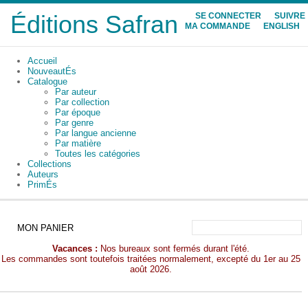
Éditions Safran
SE CONNECTER
SUIVRE
MA COMMANDE
ENGLISH
Accueil
NouveautÉs
Catalogue
Par auteur
Par collection
Par époque
Par genre
Par langue ancienne
Par matière
Toutes les catégories
Collections
Auteurs
PrimÉs
MON PANIER
Vacances :
Nos bureaux sont fermés durant l'été.
Les commandes sont toutefois traitées normalement, excepté du 1er au 25
août 2026.