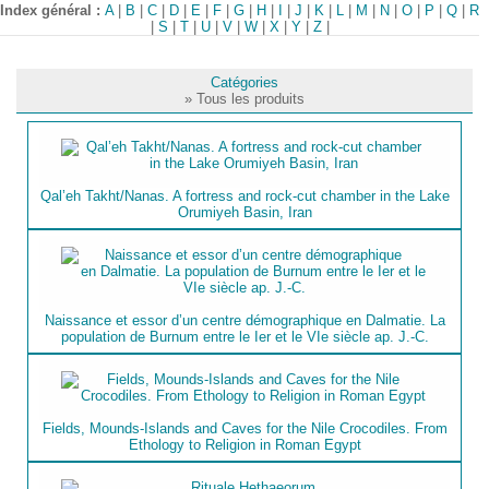
Index général :
A
|
B
|
C
|
D
|
E
|
F
|
G
|
H
|
I
|
J
|
K
|
L
|
M
|
N
|
O
|
P
|
Q
|
R
|
S
|
T
|
U
|
V
|
W
|
X
|
Y
|
Z
|
Catégories
» Tous les produits
Qal’eh Takht/Nanas. A fortress and rock-cut chamber in the Lake
Orumiyeh Basin, Iran
Naissance et essor d’un centre démographique en Dalmatie. La
population de Burnum entre le Ier et le VIe siècle ap. J.-C.
Fields, Mounds-Islands and Caves for the Nile Crocodiles. From
Ethology to Religion in Roman Egypt