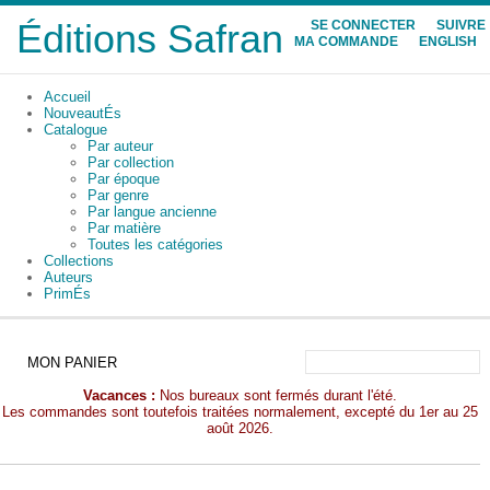
Éditions Safran
SE CONNECTER
SUIVRE
MA COMMANDE
ENGLISH
Accueil
NouveautÉs
Catalogue
Par auteur
Par collection
Par époque
Par genre
Par langue ancienne
Par matière
Toutes les catégories
Collections
Auteurs
PrimÉs
MON PANIER
Vacances :
Nos bureaux sont fermés durant l'été.
Les commandes sont toutefois traitées normalement, excepté du 1er au 25
août 2026.