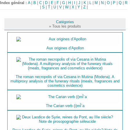
Index général :
A
|
B
|
C
|
D
|
E
|
F
|
G
|
H
|
I
|
J
|
K
|
L
|
M
|
N
|
O
|
P
|
Q
|
R
|
S
|
T
|
U
|
V
|
W
|
X
|
Y
|
Z
|
Catégories
» Tous les produits
Aux origines d’Apollon
The roman necropolis of via Cesana in Mutina (Modena). A
multiproxy analysis of the funerary rituals (meals, fragrances and
cosmetics evidence)
The Carian verb (i)mÎ´a