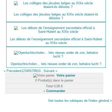
Les collèges des jésuites belges au XIXe siècle étaient-ils
élitistes ?
Les débuts de l’enseignement secondaire officiel à Saint-Hubert
au XIXe siècle
Openluchtscholen… Iets nieuws onder de zon, behalve lucht ?
«
Précédent
1
2
3
4
5
6
7
8
9
10...
Suivant
»
Votre panier
0
Produit(s) dans le panier
Total
0,00 €
»
Commander
Voir toutes les rubriques de l'index général >