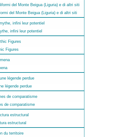
formi del Monte Beigua (Liguria) e di altri siti
he, infini leur potentiel
ic Figures
umena
une légende perdue
mes de comparatisme
ura estructural