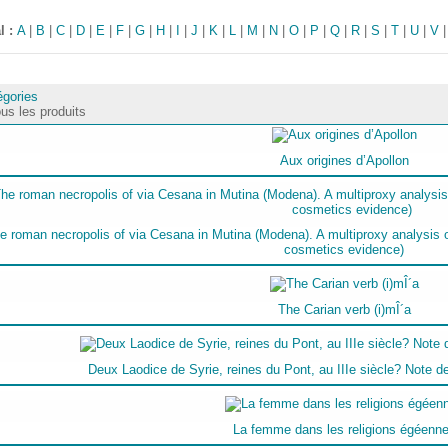
l :
A
|
B
|
C
|
D
|
E
|
F
|
G
|
H
|
I
|
J
|
K
|
L
|
M
|
N
|
O
|
P
|
Q
|
R
|
S
|
T
|
U
|
V
égories
us les produits
Aux origines d’Apollon
e roman necropolis of via Cesana in Mutina (Modena). A multiproxy analysis of
cosmetics evidence)
The Carian verb (i)mÎ´a
Deux Laodice de Syrie, reines du Pont, au IIIe siècle? Note d
La femme dans les religions égéenn