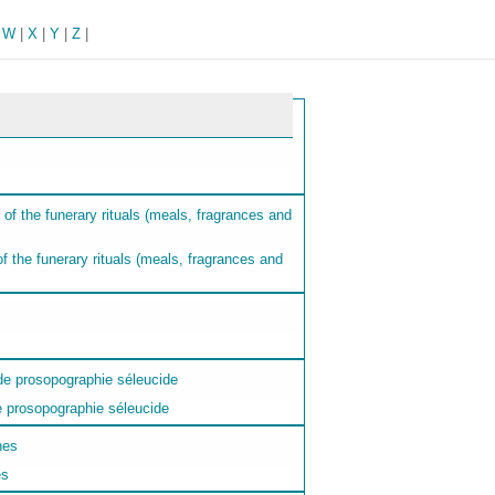
|
W
|
X
|
Y
|
Z
|
 the funerary rituals (meals, fragrances and
e prosopographie séleucide
es