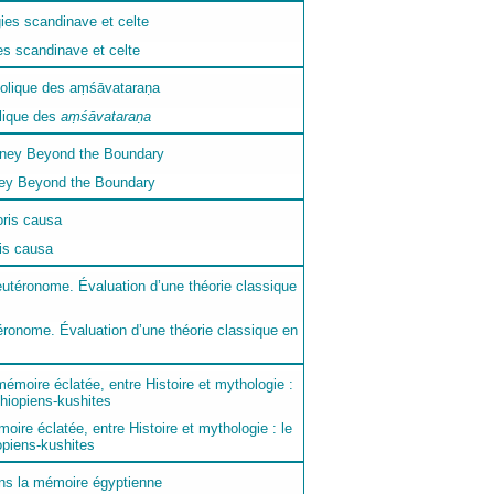
es scandinave et celte
lique des
aṃśāvataraṇa
ney Beyond the Boundary
is causa
utéronome. Évaluation d’une théorie classique en
émoire éclatée, entre Histoire et mythologie : le
opiens-kushites