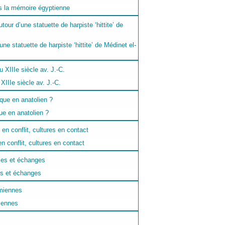
ns la mémoire égyptienne
ne statuette de harpiste ‘hittite’ de Médinet el-
 XIIIe siècle av. J.-C.
ue en anatolien ?
n conflit, cultures en contact
ces et échanges
iennes