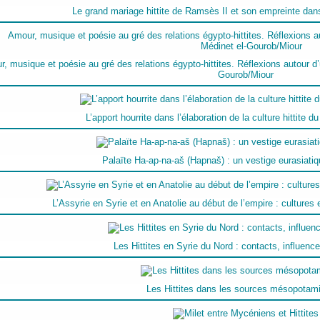
Le grand mariage hittite de Ramsès II et son empreinte da
, musique et poésie au gré des relations égypto-hittites. Réflexions autour d’u
Gourob/Miour
L’apport hourrite dans l’élaboration de la culture hittite du
Palaïte Ha-ap-na-aš (Hapnaš) : un vestige eurasiatiq
L’Assyrie en Syrie et en Anatolie au début de l’empire : cultures e
Les Hittites en Syrie du Nord : contacts, influen
Les Hittites dans les sources mésopotam