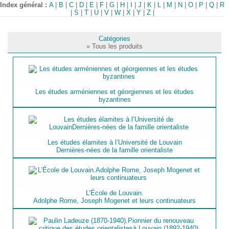
Index général :
A
|
B
|
C
|
D
|
E
|
F
|
G
|
H
|
I
|
J
|
K
|
L
|
M
|
N
|
O
|
P
|
Q
|
R
|
S
|
T
|
U
|
V
|
W
|
X
|
Y
|
Z
|
Catégories
» Tous les produits
Les études arméniennes et géorgiennes et les études
byzantines
Les études élamites à l’Université de Louvain
Dernières-nées de la famille orientaliste
L’École de Louvain.
Adolphe Rome, Joseph Mogenet et leurs continuateurs