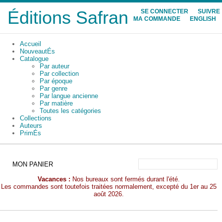
Éditions Safran
SE CONNECTER
SUIVRE
MA COMMANDE
ENGLISH
Accueil
NouveautÉs
Catalogue
Par auteur
Par collection
Par époque
Par genre
Par langue ancienne
Par matière
Toutes les catégories
Collections
Auteurs
PrimÉs
MON PANIER
Vacances :
Nos bureaux sont fermés durant l'été.
Les commandes sont toutefois traitées normalement, excepté du 1er au 25
août 2026.