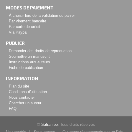
MODES DE PAIEMENT
À choisir lors de la validation du panier
Par virement bancaire
Par carte de crédit
Via Paypal
PUBLIER
Demander des droits de reproduction
Soumettre un manuscrit
Instructions aux auteurs
Fiche de publication
INFORMATION
Plan du site
Conditions d'utilisation
Nous contacter
Chercher un auteur
FAQ
©
Safran.be
. Tous droits réservés
Nouveautés
Sous presse
Ouvrages récompensés par un Prix