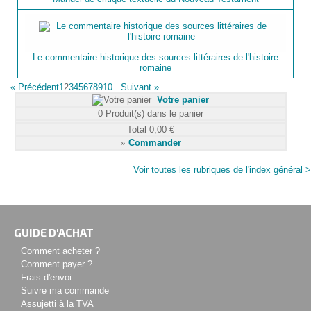
Le commentaire historique des sources littéraires de l'histoire
romaine
«
Précédent
1
2
3
4
5
6
7
8
9
10...
Suivant
»
Votre panier
0
Produit(s) dans le panier
Total
0,00 €
»
Commander
Voir toutes les rubriques de l'index général >
GUIDE D'ACHAT
Comment acheter ?
Comment payer ?
Frais d'envoi
Suivre ma commande
Assujetti à la TVA