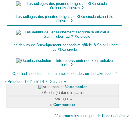
Les collèges des jésuites belges au XIXe siècle étaient-ils
élitistes ?
Les débuts de l’enseignement secondaire officiel à Saint-Hubert
au XIXe siècle
Openluchtscholen… Iets nieuws onder de zon, behalve lucht ?
«
Précédent
1
2
3
4
5
6
7
8
9
10...
Suivant
»
Votre panier
0
Produit(s) dans le panier
Total
0,00 €
»
Commander
Voir toutes les rubriques de l'index général >