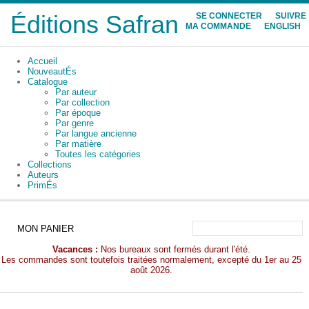
Éditions Safran
SE CONNECTER
SUIVRE
MA COMMANDE
ENGLISH
Accueil
NouveautÉs
Catalogue
Par auteur
Par collection
Par époque
Par genre
Par langue ancienne
Par matière
Toutes les catégories
Collections
Auteurs
PrimÉs
MON PANIER
Vacances :
Nos bureaux sont fermés durant l'été.
Les commandes sont toutefois traitées normalement, excepté du 1er au 25
août 2026.