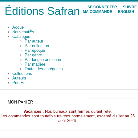
Éditions Safran
SE CONNECTER
SUIVRE
MA COMMANDE
ENGLISH
Accueil
NouveautÉs
Catalogue
Par auteur
Par collection
Par époque
Par genre
Par langue ancienne
Par matière
Toutes les catégories
Collections
Auteurs
PrimÉs
MON PANIER
Vacances :
Nos bureaux sont fermés durant l'été.
Les commandes sont toutefois traitées normalement, excepté du 1er au 25
août 2026.