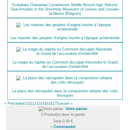
Scarabaei Chananaei Lovanienses Middle Bronze Age ‘Hyksos’
Seal-Amulets in the University Museums of Leuven and Louvain-
la-Neuve (Belgium)
Les marines des peuples d’origine louvite à l’époque achéménide
La magie du naphte ou Comment disculper Alexandre le Grand
de l’accusation d’imbécillité
La place des nécropoles dans la composition urbaine des cités
étrusques
«
Précédent
10
11
12
13
14
15
16
17
Suivant
»
Votre panier
0
Produit(s) dans le panier
Total
0,00 €
»
Commander