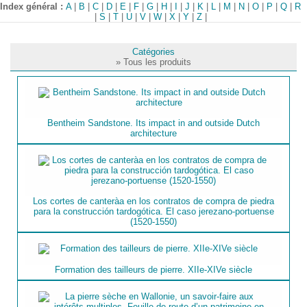
Index général :
A
|
B
|
C
|
D
|
E
|
F
|
G
|
H
|
I
|
J
|
K
|
L
|
M
|
N
|
O
|
P
|
Q
|
R
|
S
|
T
|
U
|
V
|
W
|
X
|
Y
|
Z
|
Catégories
» Tous les produits
Bentheim Sandstone. Its impact in and outside Dutch
architecture
Los cortes de canterà­a en los contratos de compra de piedra
para la construcción tardogótica. El caso jerezano-portuense
(1520-1550)
Formation des tailleurs de pierre. XIIe-XIVe siècle