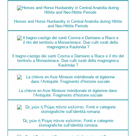
Horses and Horse Husbandry in Central Anatolia during Hittite
and Neo-Hittite Periods
Il bagno-castigo dei santi Cosma e Damiano a Riace e il rito del
territoriu a Monasterace. Due culti rurali della magnogreca
Kaulonà­a ?
La chèvre en Asie Mineure méridionale et égéenne dans
l’Antiquité. Fragments d’histoire sociale
Ὡς χιὼν ἡ Ῥώμη πάντα καλύπτει. Fonti e categorie
storiografiche sull’identità romana