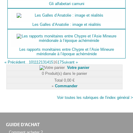
Gli alfabetari camuni
Les Galles d’Anatolie : image et réalités
Les rapports monétaires entre Chypre et l’Asie Mineure
méridionale à l’époque achéménide
«
Précédent
...10
11
12
13
14
15
16
17
Suivant
»
Votre panier
0
Produit(s) dans le panier
Total
0,00 €
»
Commander
Voir toutes les rubriques de l'index général >
GUIDE D'ACHAT
Comment acheter ?