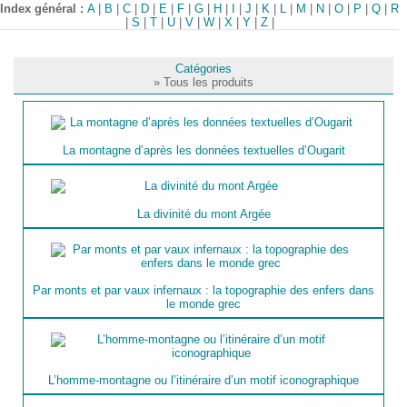
Index général :
A
|
B
|
C
|
D
|
E
|
F
|
G
|
H
|
I
|
J
|
K
|
L
|
M
|
N
|
O
|
P
|
Q
|
R
|
S
|
T
|
U
|
V
|
W
|
X
|
Y
|
Z
|
Catégories
» Tous les produits
La montagne d’après les données textuelles d’Ougarit
La divinité du mont Argée
Par monts et par vaux infernaux : la topographie des enfers dans
le monde grec
L’homme-montagne ou l’itinéraire d’un motif iconographique