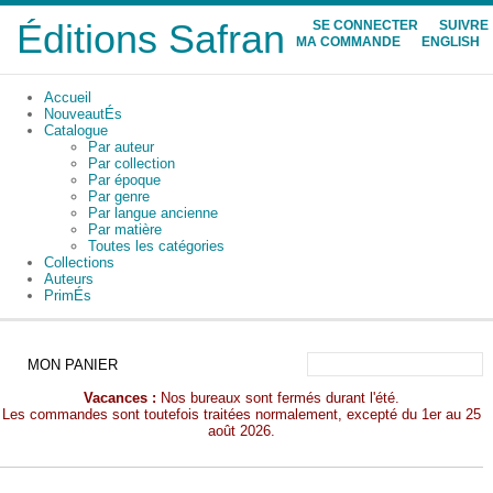
Éditions Safran
SE CONNECTER
SUIVRE
MA COMMANDE
ENGLISH
Accueil
NouveautÉs
Catalogue
Par auteur
Par collection
Par époque
Par genre
Par langue ancienne
Par matière
Toutes les catégories
Collections
Auteurs
PrimÉs
MON PANIER
Vacances :
Nos bureaux sont fermés durant l'été.
Les commandes sont toutefois traitées normalement, excepté du 1er au 25
août 2026.