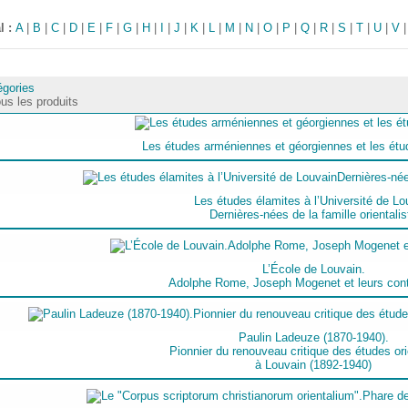
l :
A
|
B
|
C
|
D
|
E
|
F
|
G
|
H
|
I
|
J
|
K
|
L
|
M
|
N
|
O
|
P
|
Q
|
R
|
S
|
T
|
U
|
V
égories
us les produits
Les études arméniennes et géorgiennes et les étu
Les études élamites à l’Université de Lo
Dernières-nées de la famille orientalis
L’École de Louvain.
Adolphe Rome, Joseph Mogenet et leurs cont
Paulin Ladeuze (1870-1940).
Pionnier du renouveau critique des études ori
à Louvain (1892-1940)