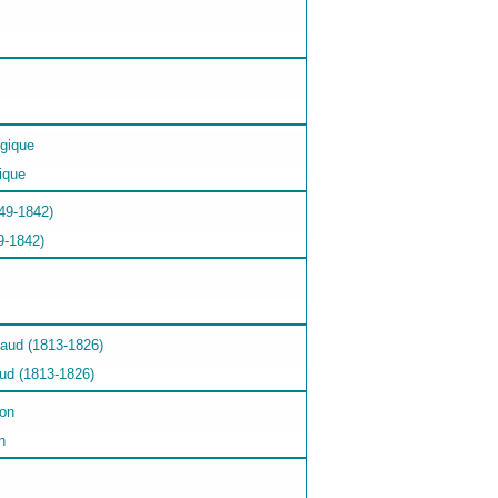
ique
9-1842)
aud (1813-1826)
n