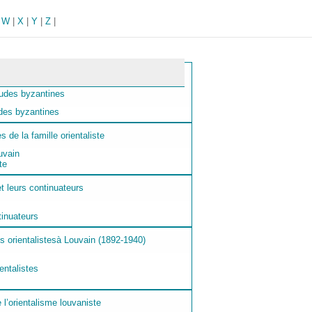
|
W
|
X
|
Y
|
Z
|
des byzantines
uvain
te
inuateurs
entalistes