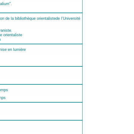
alium".
aniste.
e orientaliste
n
emps