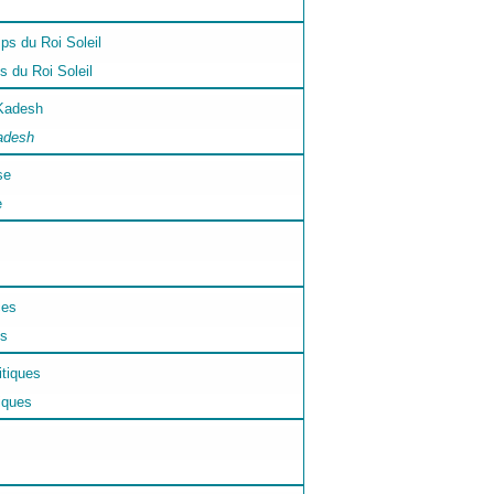
s du Roi Soleil
adesh
e
es
iques