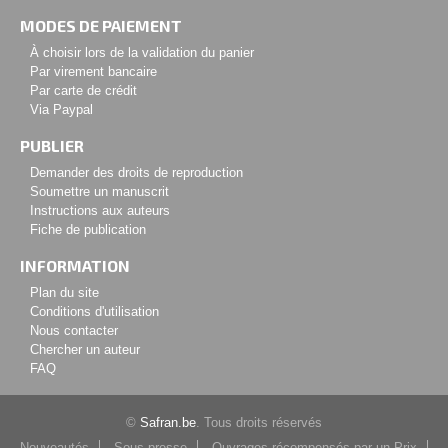
MODES DE PAIEMENT
À choisir lors de la validation du panier
Par virement bancaire
Par carte de crédit
Via Paypal
PUBLIER
Demander des droits de reproduction
Soumettre un manuscrit
Instructions aux auteurs
Fiche de publication
INFORMATION
Plan du site
Conditions d'utilisation
Nous contacter
Chercher un auteur
FAQ
©
Safran.be
. Tous droits réservés
Nouveautés
Sous presse
Ouvrages récompensés par un Prix