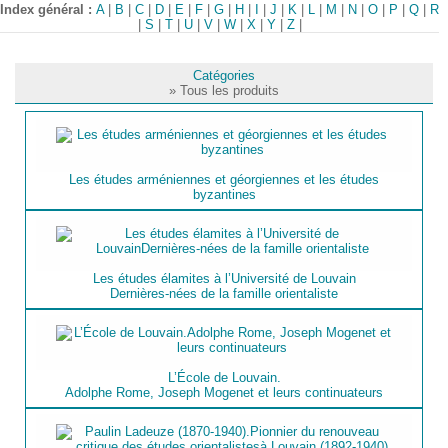
Index général :
A
|
B
|
C
|
D
|
E
|
F
|
G
|
H
|
I
|
J
|
K
|
L
|
M
|
N
|
O
|
P
|
Q
|
R
|
S
|
T
|
U
|
V
|
W
|
X
|
Y
|
Z
|
Catégories
» Tous les produits
Les études arméniennes et géorgiennes et les études
byzantines
Les études élamites à l’Université de Louvain
Dernières-nées de la famille orientaliste
L’École de Louvain.
Adolphe Rome, Joseph Mogenet et leurs continuateurs