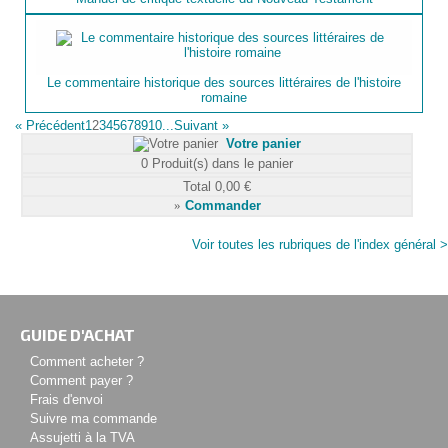
Le commentaire historique des sources littéraires de l'histoire
romaine
«
Précédent
1
2
3
4
5
6
7
8
9
10...
Suivant
»
Votre panier
0
Produit(s) dans le panier
Total
0,00 €
»
Commander
Voir toutes les rubriques de l'index général >
GUIDE D'ACHAT
Comment acheter ?
Comment payer ?
Frais d'envoi
Suivre ma commande
Assujetti à la TVA