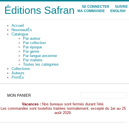
Éditions Safran
SE CONNECTER
SUIVRE
MA COMMANDE
ENGLISH
Accueil
NouveautÉs
Catalogue
Par auteur
Par collection
Par époque
Par genre
Par langue ancienne
Par matière
Toutes les catégories
Collections
Auteurs
PrimÉs
MON PANIER
Vacances :
Nos bureaux sont fermés durant l'été.
Les commandes sont toutefois traitées normalement, excepté du 1er au 25
août 2026.