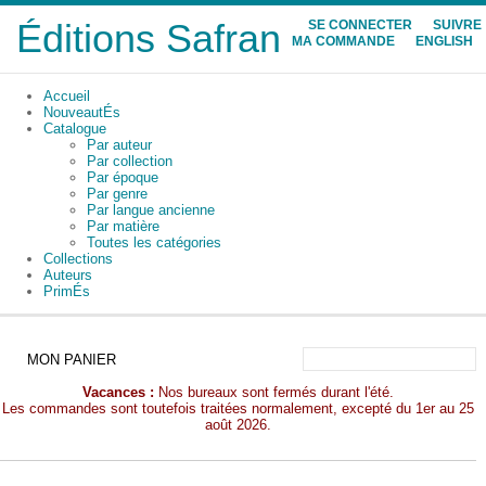
Éditions Safran
SE CONNECTER
SUIVRE
MA COMMANDE
ENGLISH
Accueil
NouveautÉs
Catalogue
Par auteur
Par collection
Par époque
Par genre
Par langue ancienne
Par matière
Toutes les catégories
Collections
Auteurs
PrimÉs
MON PANIER
Vacances :
Nos bureaux sont fermés durant l'été.
Les commandes sont toutefois traitées normalement, excepté du 1er au 25
août 2026.