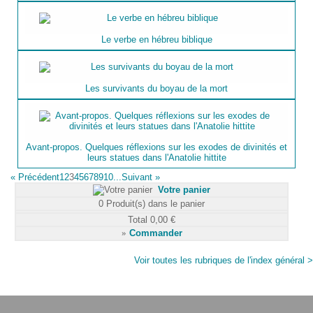
Le verbe en hébreu biblique
Les survivants du boyau de la mort
Avant-propos. Quelques réflexions sur les exodes de divinités et
leurs statues dans l'Anatolie hittite
«
Précédent
1
2
3
4
5
6
7
8
9
10...
Suivant
»
Votre panier
0
Produit(s) dans le panier
Total
0,00 €
»
Commander
Voir toutes les rubriques de l'index général >