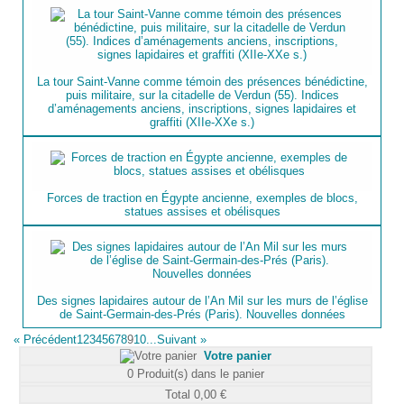
La tour Saint-Vanne comme témoin des présences bénédictine,
puis militaire, sur la citadelle de Verdun (55). Indices
d’aménagements anciens, inscriptions, signes lapidaires et
graffiti (XIIe-XXe s.)
Forces de traction en Égypte ancienne, exemples de blocs,
statues assises et obélisques
Des signes lapidaires autour de l’An Mil sur les murs de l’église
de Saint-Germain-des-Prés (Paris). Nouvelles données
«
Précédent
1
2
3
4
5
6
7
8
9
10...
Suivant
»
Votre panier
0
Produit(s) dans le panier
Total
0,00 €