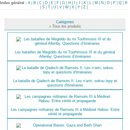
Index général :
A
|
B
|
C
|
D
|
E
|
F
|
G
|
H
|
I
|
J
|
K
|
L
|
M
|
N
|
O
|
P
|
Q
|
R
|
S
|
T
|
U
|
V
|
W
|
X
|
Y
|
Z
|
Catégories
» Tous les produits
Les batailles de Megiddo du roi Touthmosis III et du général
Allenby. Questions d’itinéraires
La bataille de Qadech de Ramsès II. Les
n‘arin, sekou tepy
et
questions d'itinéraires
Les campagnes militaires de Ramsès III à Médinet Habou. Entre
vérité et propagande