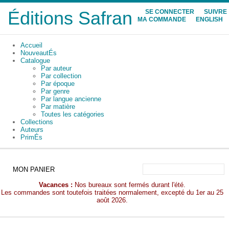
Éditions Safran
SE CONNECTER
SUIVRE
MA COMMANDE
ENGLISH
Accueil
NouveautÉs
Catalogue
Par auteur
Par collection
Par époque
Par genre
Par langue ancienne
Par matière
Toutes les catégories
Collections
Auteurs
PrimÉs
MON PANIER
Vacances :
Nos bureaux sont fermés durant l'été.
Les commandes sont toutefois traitées normalement, excepté du 1er au 25
août 2026.