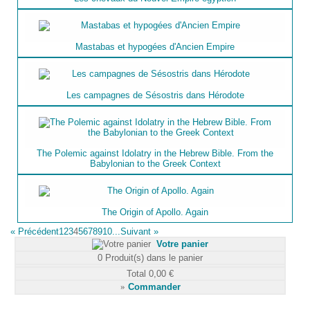
Mastabas et hypogées d'Ancien Empire
Les campagnes de Sésostris dans Hérodote
The Polemic against Idolatry in the Hebrew Bible. From the
Babylonian to the Greek Context
The Origin of Apollo. Again
«
Précédent
1
2
3
4
5
6
7
8
9
10...
Suivant
»
Votre panier
0
Produit(s) dans le panier
Total
0,00 €
»
Commander