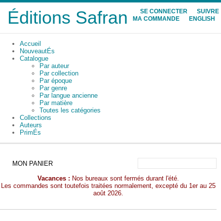
Éditions Safran
SE CONNECTER
SUIVRE
MA COMMANDE
ENGLISH
Accueil
NouveautÉs
Catalogue
Par auteur
Par collection
Par époque
Par genre
Par langue ancienne
Par matière
Toutes les catégories
Collections
Auteurs
PrimÉs
MON PANIER
Vacances :
Nos bureaux sont fermés durant l'été.
Les commandes sont toutefois traitées normalement, excepté du 1er au 25
août 2026.