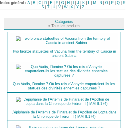
Index général :
A
|
B
|
C
|
D
|
E
|
F
|
G
|
H
|
I
|
J
|
K
|
L
|
M
|
N
|
O
|
P
|
Q
|
R
|
S
|
T
|
U
|
V
|
W
|
X
|
Y
|
Z
|
Catégories
» Tous les produits
Two bronze statuettes of Vacuna from the territory of Cascia in
ancient Sabina
Quo Vadis, Domine ? Où les rois d’Assyrie emportaient-ils les
statues des divinités ennemies capturées ?
L’épiphanie de l’Artémis de Pinara et de l’Apollon de Lopta dans
la Chronique de Hiéron II (TAM II.174)