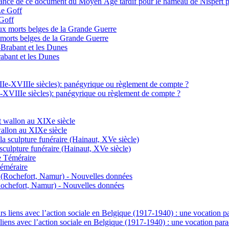
nce de ce document du Moyen Âge tardif pour le hameau de Nispert 
 Goff
 morts belges de la Grande Guerre
abant et les Dunes
e-XVIIIe siècles): panégyrique ou règlement de compte ?
wallon au XIXe siècle
 sculpture funéraire (Hainaut, XVe siècle)
Téméraire
Rochefort, Namur) - Nouvelles données
s liens avec l’action sociale en Belgique (1917-1940) : une vocation para