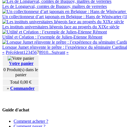
Les de Longueval, comtes de Buquoy, maîtres de verreries
Un collectionneur d’art japonais en Belgique : Hans de Winiwarter (
Les instituts universitaires liégeois face au progrès du XIXe siècle
Utilité et Création : l’exemple de Julien-Etienne Rémont
Lorsque Jumet réinvente le prêtre : l’expérience du séminaire Cardin
«
Précédent
1
2
3
4
5
6
7
8
9
10...
Suivant
»
Votre panier
0
Produit(s) dans le
panier
Total
0,00 €
»
Commander
Guide d'achat
Comment acheter ?
Comment payer ?