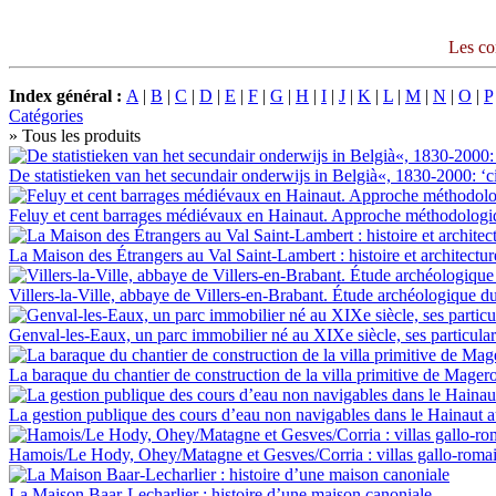
Les co
Index général :
A
|
B
|
C
|
D
|
E
|
F
|
G
|
H
|
I
|
J
|
K
|
L
|
M
|
N
|
O
|
P
Catégories
» Tous les produits
De statistieken van het secundair onderwijs in Belgià«, 1830-2000: ‘ci
Feluy et cent barrages médiévaux en Hainaut. Approche méthodologi
La Maison des Étrangers au Val Saint-Lambert : histoire et architectur
Villers-la-Ville, abbaye de Villers-en-Brabant. Étude archéologique du
Genval-les-Eaux, un parc immobilier né au XIXe siècle, ses particulari
La baraque du chantier de construction de la villa primitive de Mager
La gestion publique des cours d’eau non navigables dans le Hainaut a
Hamois/Le Hody, Ohey/Matagne et Gesves/Corria : villas gallo-romain
La Maison Baar-Lecharlier : histoire d’une maison canoniale