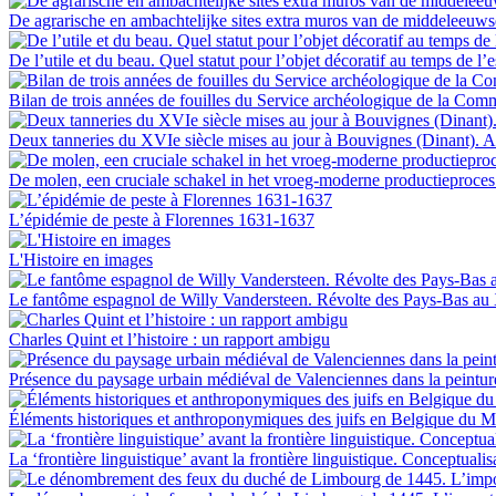
De agrarische en ambachtelijke sites extra muros van de middeleeuws
De l’utile et du beau. Quel statut pour l’objet décoratif au temps de l’
Bilan de trois années de fouilles du Service archéologique de la C
Deux tanneries du XVIe siècle mises au jour à Bouvignes (Dinant). A
De molen, een cruciale schakel in het vroeg-moderne productieproce
L’épidémie de peste à Florennes 1631-1637
L'Histoire en images
Le fantôme espagnol de Willy Vandersteen. Révolte des Pays-Bas au 
Charles Quint et l’histoire : un rapport ambigu
Présence du paysage urbain médiéval de Valenciennes dans la peintu
Éléments historiques et anthroponymiques des juifs en Belgique du 
La ‘frontière linguistique’ avant la frontière linguistique. Conceptuali