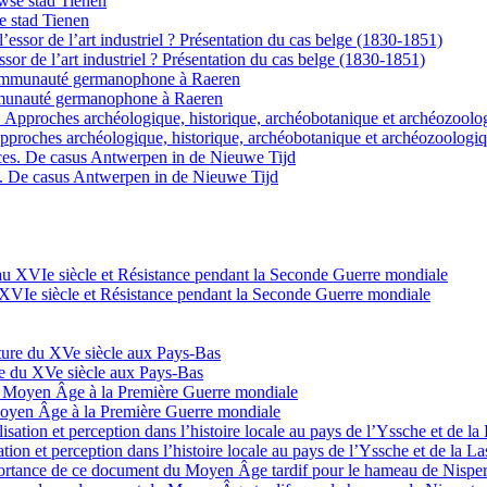
e stad Tienen
essor de l’art industriel ? Présentation du cas belge (1830-1851)
ommunauté germanophone à Raeren
pproches archéologique, historique, archéobotanique et archéozoologi
s. De casus Antwerpen in de Nieuwe Tijd
XVIe siècle et Résistance pendant la Seconde Guerre mondiale
re du XVe siècle aux Pays-Bas
Moyen Âge à la Première Guerre mondiale
sation et perception dans l’histoire locale au pays de l’Yssche et de la L