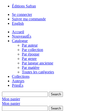
Éditions Safran
Se connecter
Suivre ma commande
English
Accueil
NouveautÉs
Catalogue
Par auteur
Par collection
Par époque
Par genre
Par langue ancienne
Par matière
Toutes les catégories
Collections
Auteurs
PrimÉs
Search
Mon panier
Mon panier
Search