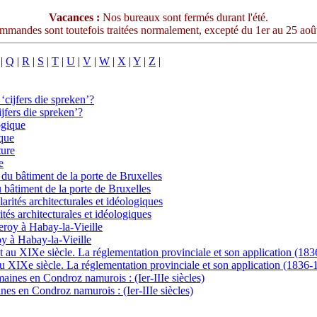
Vacances :
Nos bureaux sont fermés durant l'été.
mmandes sont toutefois traitées normalement, excepté du 1er au 25 aoû
|
Q
|
R
|
S
|
T
|
U
|
V
|
W
|
X
|
Y
|
Z
|
jfers die spreken’?
que
e
 bâtiment de la porte de Bruxelles
tés architecturales et idéologiques
oy à Habay-la-Vieille
u XIXe siècle. La réglementation provinciale et son application (1836-
es en Condroz namurois : (Ier-IIIe siècles)