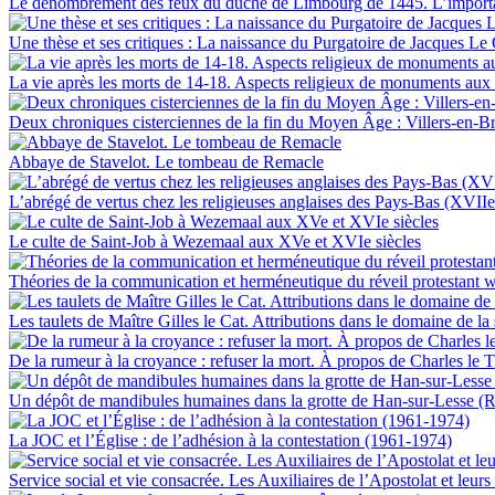
Le dénombrement des feux du duché de Limbourg de 1445. L’importa
Une thèse et ses critiques : La naissance du Purgatoire de Jacques Le
La vie après les morts de 14-18. Aspects religieux de monuments aux
Deux chroniques cisterciennes de la fin du Moyen Âge : Villers-en-Br
Abbaye de Stavelot. Le tombeau de Remacle
L’abrégé de vertus chez les religieuses anglaises des Pays-Bas (XVII
Le culte de Saint-Job à Wezemaal aux XVe et XVIe siècles
Théories de la communication et herméneutique du réveil protestant 
Les taulets de Maître Gilles le Cat. Attributions dans le domaine de la
De la rumeur à la croyance : refuser la mort. À propos de Charles le 
Un dépôt de mandibules humaines dans la grotte de Han-sur-Lesse (
La JOC et l’Église : de l’adhésion à la contestation (1961-1974)
Service social et vie consacrée. Les Auxiliaires de l’Apostolat et leur