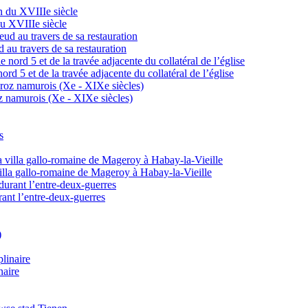
du XVIIIe siècle
d au travers de sa restauration
ord 5 et de la travée adjacente du collatéral de l’église
z namurois (Xe - XIXe siècles)
illa gallo-romaine de Mageroy à Habay-la-Vieille
urant l’entre-deux-guerres
naire