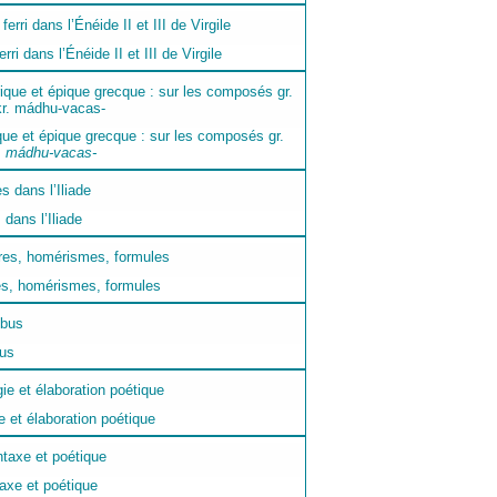
ri dans l’Énéide II et III de Virgile
que et épique grecque : sur les composés gr.
.
mádhu-vacas-
dans l’Iliade
es, homérismes, formules
bus
e et élaboration poétique
axe et poétique