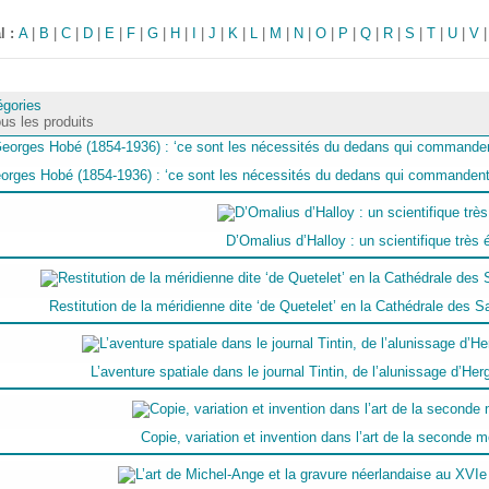
l :
A
|
B
|
C
|
D
|
E
|
F
|
G
|
H
|
I
|
J
|
K
|
L
|
M
|
N
|
O
|
P
|
Q
|
R
|
S
|
T
|
U
|
V
égories
us les produits
orges Hobé (1854-1936) : ‘ce sont les nécessités du dedans qui commandent l
D’Omalius d’Halloy : un scientifique très é
Restitution de la méridienne dite ‘de Quetelet’ en la Cathédrale des S
L’aventure spatiale dans le journal Tintin, de l’alunissage d’He
Copie, variation et invention dans l’art de la seconde m