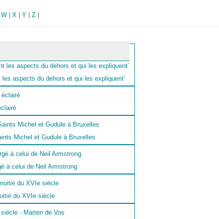
|
W
|
X
|
Y
|
Z
|
es aspects du dehors et qui les expliquent’
clairé
aints Michel et Gudule à Bruxelles
rgé à celui de Neil Armstrong
oitié du XVIe siècle