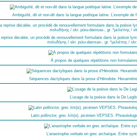
Ambiguïté, dit et non-dit dans la langue poétique latine. L’exemple de fer
 reprise décalée, un procédé de renouvellement formulaire dans la poésie lyri
πολυδήνης / skr.
púru-daṃsas-
, gr. *μελιέπης / skr
À propos de quelques répétitions non formulaires 
Séquences dactyliques dans la prose d’Hérodote. Hexamètr
L’usage de la poésie dans le De Legi
Latin pollinctor, grec λίπ(α), picénien VEPSES. Phraséologi
L’anastrophe verbale en grec archaïque. Entre synt