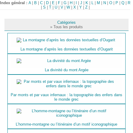
Index général :
A
|
B
|
C
|
D
|
E
|
F
|
G
|
H
|
I
|
J
|
K
|
L
|
M
|
N
|
O
|
P
|
Q
|
R
|
S
|
T
|
U
|
V
|
W
|
X
|
Y
|
Z
|
Catégories
» Tous les produits
La montagne d’après les données textuelles d’Ougarit
La divinité du mont Argée
Par monts et par vaux infernaux : la topographie des enfers dans
le monde grec
L’homme-montagne ou l’itinéraire d’un motif iconographique