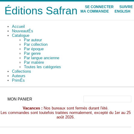
Éditions Safran
SE CONNECTER
SUIVRE
MA COMMANDE
ENGLISH
Accueil
NouveautÉs
Catalogue
Par auteur
Par collection
Par époque
Par genre
Par langue ancienne
Par matière
Toutes les catégories
Collections
Auteurs
PrimÉs
MON PANIER
Vacances :
Nos bureaux sont fermés durant l'été.
Les commandes sont toutefois traitées normalement, excepté du 1er au 25
août 2026.