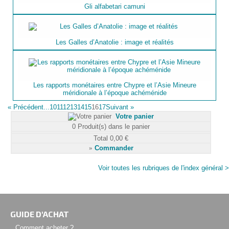
Gli alfabetari camuni
Les Galles d’Anatolie : image et réalités
Les rapports monétaires entre Chypre et l’Asie Mineure
méridionale à l’époque achéménide
«
Précédent
...10
11
12
13
14
15
16
17
Suivant
»
Votre panier
0
Produit(s) dans le panier
Total
0,00 €
»
Commander
Voir toutes les rubriques de l'index général >
GUIDE D'ACHAT
Comment acheter ?