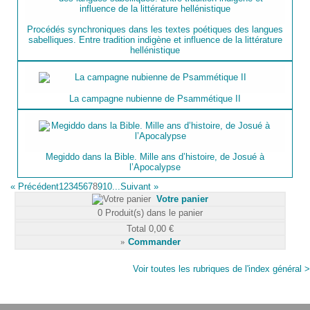
Procédés synchroniques dans les textes poétiques des langues
sabelliques. Entre tradition indigène et influence de la littérature
hellénistique
La campagne nubienne de Psammétique II
Megiddo dans la Bible. Mille ans d’histoire, de Josué à
l’Apocalypse
«
Précédent
1
2
3
4
5
6
7
8
9
10...
Suivant
»
Votre panier
0
Produit(s) dans le panier
Total
0,00 €
»
Commander
Voir toutes les rubriques de l'index général >