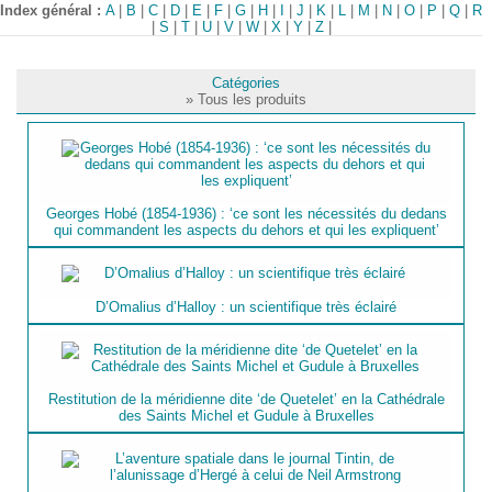
Index général :
A
|
B
|
C
|
D
|
E
|
F
|
G
|
H
|
I
|
J
|
K
|
L
|
M
|
N
|
O
|
P
|
Q
|
R
|
S
|
T
|
U
|
V
|
W
|
X
|
Y
|
Z
|
Catégories
» Tous les produits
Georges Hobé (1854-1936) : ‘ce sont les nécessités du dedans
qui commandent les aspects du dehors et qui les expliquent’
D’Omalius d’Halloy : un scientifique très éclairé
Restitution de la méridienne dite ‘de Quetelet’ en la Cathédrale
des Saints Michel et Gudule à Bruxelles