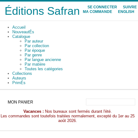
Éditions Safran
SE CONNECTER
SUIVRE
MA COMMANDE
ENGLISH
Accueil
NouveautÉs
Catalogue
Par auteur
Par collection
Par époque
Par genre
Par langue ancienne
Par matière
Toutes les catégories
Collections
Auteurs
PrimÉs
MON PANIER
Vacances :
Nos bureaux sont fermés durant l'été.
Les commandes sont toutefois traitées normalement, excepté du 1er au 25
août 2026.