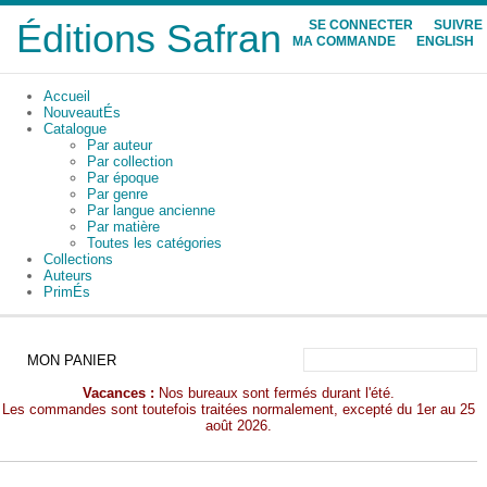
Éditions Safran
SE CONNECTER
SUIVRE
MA COMMANDE
ENGLISH
Accueil
NouveautÉs
Catalogue
Par auteur
Par collection
Par époque
Par genre
Par langue ancienne
Par matière
Toutes les catégories
Collections
Auteurs
PrimÉs
MON PANIER
Vacances :
Nos bureaux sont fermés durant l'été.
Les commandes sont toutefois traitées normalement, excepté du 1er au 25
août 2026.