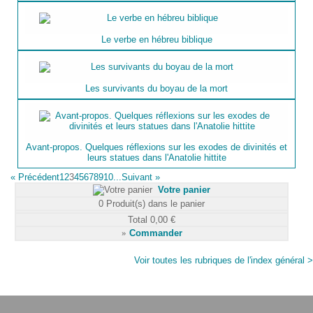
Le verbe en hébreu biblique
Les survivants du boyau de la mort
Avant-propos. Quelques réflexions sur les exodes de divinités et
leurs statues dans l'Anatolie hittite
«
Précédent
1
2
3
4
5
6
7
8
9
10...
Suivant
»
Votre panier
0
Produit(s) dans le panier
Total
0,00 €
»
Commander
Voir toutes les rubriques de l'index général >