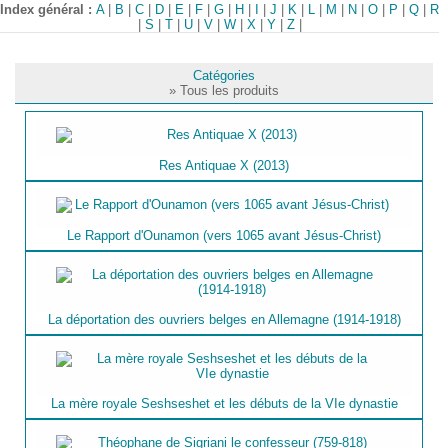
Index général :
A
|
B
|
C
|
D
|
E
|
F
|
G
|
H
|
I
|
J
|
K
|
L
|
M
|
N
|
O
|
P
|
Q
|
R
|
S
|
T
|
U
|
V
|
W
|
X
|
Y
|
Z
|
Catégories
» Tous les produits
Res Antiquae X (2013)
Le Rapport d'Ounamon (vers 1065 avant Jésus-Christ)
La déportation des ouvriers belges en Allemagne (1914-1918)
La mère royale Seshseshet et les débuts de la VIe dynastie