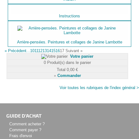
Instructions
Arrière-pensées. Peintures et collages de Janine Lambotte
«
Précédent
...10
11
12
13
14
15
16
17
Suivant
»
Votre panier
0
Produit(s) dans le panier
Total
0,00 €
»
Commander
Voir toutes les rubriques de l'index général >
GUIDE D'ACHAT
Comment acheter ?
Comment payer ?
Frais d'envoi