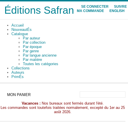
Éditions Safran
SE CONNECTER
SUIVRE
MA COMMANDE
ENGLISH
Accueil
NouveautÉs
Catalogue
Par auteur
Par collection
Par époque
Par genre
Par langue ancienne
Par matière
Toutes les catégories
Collections
Auteurs
PrimÉs
MON PANIER
Vacances :
Nos bureaux sont fermés durant l'été.
Les commandes sont toutefois traitées normalement, excepté du 1er au 25
août 2026.