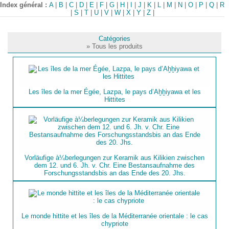
Index général :
A
|
B
|
C
|
D
|
E
|
F
|
G
|
H
|
I
|
J
|
K
|
L
|
M
|
N
|
O
|
P
|
Q
|
R
|
S
|
T
|
U
|
V
|
W
|
X
|
Y
|
Z
|
Catégories
» Tous les produits
Les îles de la mer Égée, Lazpa, le pays d’Aḫḫiyawa et les
Hittites
Vorläufige à¼berlegungen zur Keramik aus Kilikien zwischen
dem 12. und 6. Jh. v. Chr. Eine Bestansaufnahme des
Forschungsstandsbis an das Ende des 20. Jhs.
Le monde hittite et les îles de la Méditerranée orientale : le cas
chypriote