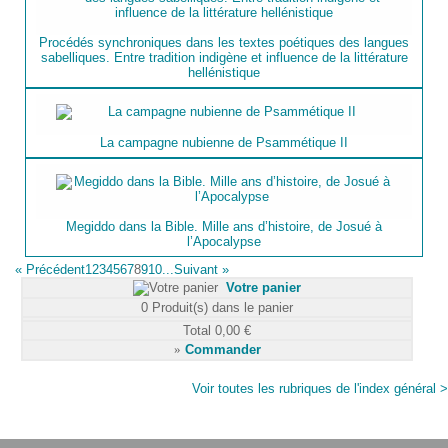
Procédés synchroniques dans les textes poétiques des langues
sabelliques. Entre tradition indigène et influence de la littérature
hellénistique
La campagne nubienne de Psammétique II
Megiddo dans la Bible. Mille ans d’histoire, de Josué à
l’Apocalypse
«
Précédent
1
2
3
4
5
6
7
8
9
10...
Suivant
»
Votre panier
0
Produit(s) dans le panier
Total
0,00 €
»
Commander
Voir toutes les rubriques de l'index général >