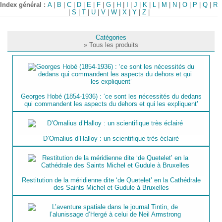
Index général :
A
|
B
|
C
|
D
|
E
|
F
|
G
|
H
|
I
|
J
|
K
|
L
|
M
|
N
|
O
|
P
|
Q
|
R
|
S
|
T
|
U
|
V
|
W
|
X
|
Y
|
Z
|
Catégories
» Tous les produits
Georges Hobé (1854-1936) : ‘ce sont les nécessités du dedans
qui commandent les aspects du dehors et qui les expliquent’
D’Omalius d’Halloy : un scientifique très éclairé
Restitution de la méridienne dite ‘de Quetelet’ en la Cathédrale
des Saints Michel et Gudule à Bruxelles