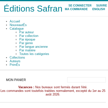
Éditions Safran
SE CONNECTER
SUIVRE
MA COMMANDE
ENGLISH
Accueil
NouveautÉs
Catalogue
Par auteur
Par collection
Par époque
Par genre
Par langue ancienne
Par matière
Toutes les catégories
Collections
Auteurs
PrimÉs
MON PANIER
Vacances :
Nos bureaux sont fermés durant l'été.
Les commandes sont toutefois traitées normalement, excepté du 1er au 25
août 2026.