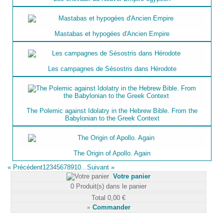
Mastabas et hypogées d'Ancien Empire
Les campagnes de Sésostris dans Hérodote
The Polemic against Idolatry in the Hebrew Bible. From the
Babylonian to the Greek Context
The Origin of Apollo. Again
«
Précédent
1
2
3
4
5
6
7
8
9
10...
Suivant
»
Votre panier
0
Produit(s) dans le panier
Total
0,00 €
»
Commander