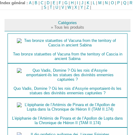
Index général :
A
|
B
|
C
|
D
|
E
|
F
|
G
|
H
|
I
|
J
|
K
|
L
|
M
|
N
|
O
|
P
|
Q
|
R
|
S
|
T
|
U
|
V
|
W
|
X
|
Y
|
Z
|
Catégories
» Tous les produits
Two bronze statuettes of Vacuna from the territory of Cascia in
ancient Sabina
Quo Vadis, Domine ? Où les rois d’Assyrie emportaient-ils les
statues des divinités ennemies capturées ?
L’épiphanie de l’Artémis de Pinara et de l’Apollon de Lopta dans
la Chronique de Hiéron II (TAM II.174)