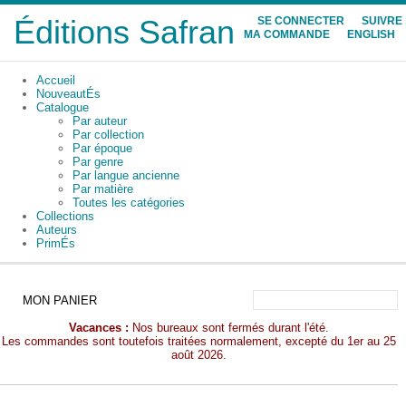
Éditions Safran
SE CONNECTER
SUIVRE
MA COMMANDE
ENGLISH
Accueil
NouveautÉs
Catalogue
Par auteur
Par collection
Par époque
Par genre
Par langue ancienne
Par matière
Toutes les catégories
Collections
Auteurs
PrimÉs
MON PANIER
Vacances :
Nos bureaux sont fermés durant l'été.
Les commandes sont toutefois traitées normalement, excepté du 1er au 25
août 2026.