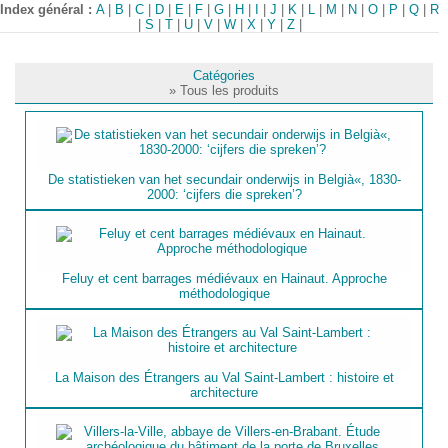
Index général :
A
|
B
|
C
|
D
|
E
|
F
|
G
|
H
|
I
|
J
|
K
|
L
|
M
|
N
|
O
|
P
|
Q
|
R
|
S
|
T
|
U
|
V
|
W
|
X
|
Y
|
Z
|
Catégories
» Tous les produits
De statistieken van het secundair onderwijs in Belgià«, 1830-
2000: ‘cijfers die spreken’?
Feluy et cent barrages médiévaux en Hainaut. Approche
méthodologique
La Maison des Étrangers au Val Saint-Lambert : histoire et
architecture