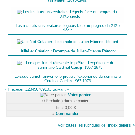
Winiwarter (1875-1949)
Les instituts universitaires liégeois face au progrès du XIXe
siècle
Utilité et Création : l’exemple de Julien-Etienne Rémont
Lorsque Jumet réinvente le prêtre : l’expérience du séminaire
Cardinal Cardijn 1967-1973
«
Précédent
1
2
3
4
5
6
7
8
9
10...
Suivant
»
Votre panier
0
Produit(s) dans le panier
Total
0,00 €
»
Commander
Voir toutes les rubriques de l'index général >