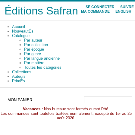
Éditions Safran
SE CONNECTER
SUIVRE
MA COMMANDE
ENGLISH
Accueil
NouveautÉs
Catalogue
Par auteur
Par collection
Par époque
Par genre
Par langue ancienne
Par matière
Toutes les catégories
Collections
Auteurs
PrimÉs
MON PANIER
Vacances :
Nos bureaux sont fermés durant l'été.
Les commandes sont toutefois traitées normalement, excepté du 1er au 25
août 2026.