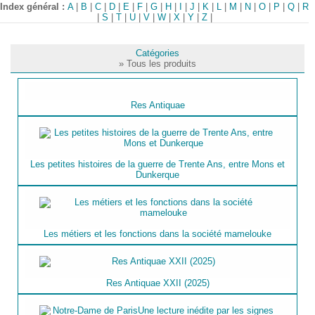
Index général :
A
|
B
|
C
|
D
|
E
|
F
|
G
|
H
|
I
|
J
|
K
|
L
|
M
|
N
|
O
|
P
|
Q
|
R
|
S
|
T
|
U
|
V
|
W
|
X
|
Y
|
Z
|
Catégories
» Tous les produits
Res Antiquae
Les petites histoires de la guerre de Trente Ans, entre Mons et
Dunkerque
Les métiers et les fonctions dans la société mamelouke
Res Antiquae XXII (2025)