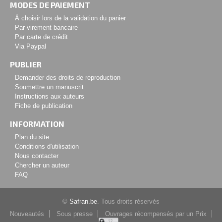
MODES DE PAIEMENT
À choisir lors de la validation du panier
Par virement bancaire
Par carte de crédit
Via Paypal
PUBLIER
Demander des droits de reproduction
Soumettre un manuscrit
Instructions aux auteurs
Fiche de publication
INFORMATION
Plan du site
Conditions d'utilisation
Nous contacter
Chercher un auteur
FAQ
©
Safran.be
. Tous droits réservés
Nouveautés
Sous presse
Ouvrages récompensés par un Prix