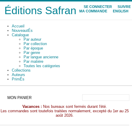
Éditions Safran
SE CONNECTER
SUIVRE
MA COMMANDE
ENGLISH
Accueil
NouveautÉs
Catalogue
Par auteur
Par collection
Par époque
Par genre
Par langue ancienne
Par matière
Toutes les catégories
Collections
Auteurs
PrimÉs
MON PANIER
Vacances :
Nos bureaux sont fermés durant l'été.
Les commandes sont toutefois traitées normalement, excepté du 1er au 25
août 2026.