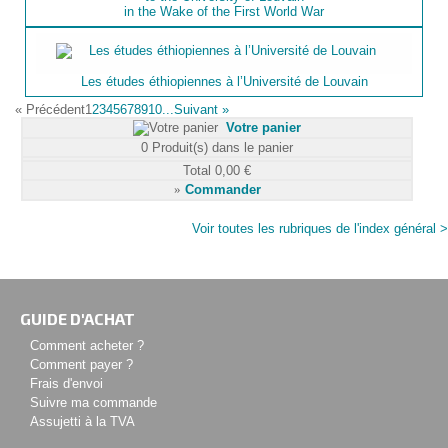
in the Wake of the First World War
Les études éthiopiennes à l’Université de Louvain
«
Précédent
1
2
3
4
5
6
7
8
9
10...
Suivant
»
Votre panier
0
Produit(s) dans le panier
Total
0,00 €
»
Commander
Voir toutes les rubriques de l'index général >
GUIDE D'ACHAT
Comment acheter ?
Comment payer ?
Frais d'envoi
Suivre ma commande
Assujetti à la TVA