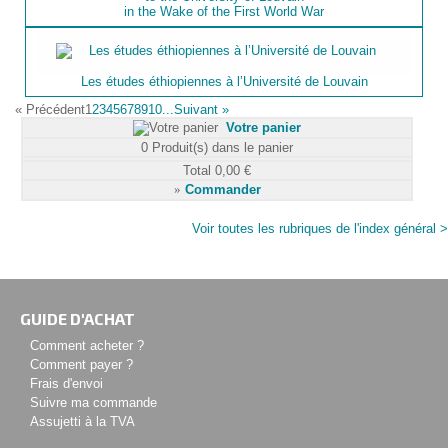
in the Wake of the First World War
Les études éthiopiennes à l’Université de Louvain
«
Précédent
1
2
3
4
5
6
7
8
9
10...
Suivant
»
Votre panier
0
Produit(s) dans le panier
Total
0,00 €
»
Commander
Voir toutes les rubriques de l'index général >
GUIDE D'ACHAT
Comment acheter ?
Comment payer ?
Frais d'envoi
Suivre ma commande
Assujetti à la TVA