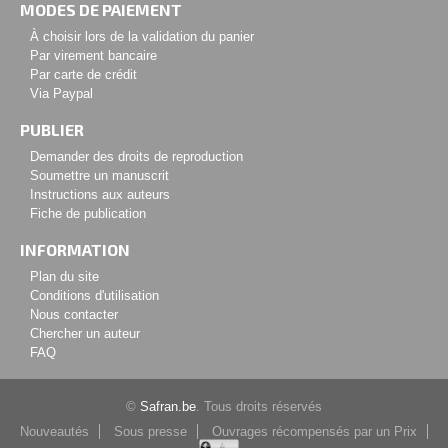
MODES DE PAIEMENT
À choisir lors de la validation du panier
Par virement bancaire
Par carte de crédit
Via Paypal
PUBLIER
Demander des droits de reproduction
Soumettre un manuscrit
Instructions aux auteurs
Fiche de publication
INFORMATION
Plan du site
Conditions d'utilisation
Nous contacter
Chercher un auteur
FAQ
©
Safran.be
. Tous droits réservés
Nouveautés
Sous presse
Ouvrages récompensés par un Prix