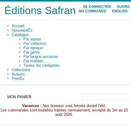
Éditions Safran
SE CONNECTER
SUIVRE
MA COMMANDE
ENGLISH
Accueil
NouveautÉs
Catalogue
Par auteur
Par collection
Par époque
Par genre
Par langue ancienne
Par matière
Toutes les catégories
Collections
Auteurs
PrimÉs
MON PANIER
Vacances :
Nos bureaux sont fermés durant l'été.
Les commandes sont toutefois traitées normalement, excepté du 1er au 25
août 2026.