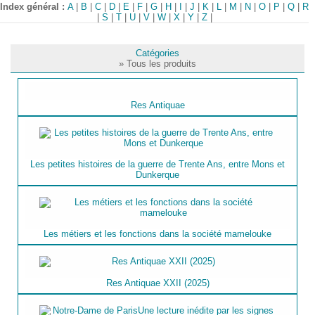
Index général :
A
|
B
|
C
|
D
|
E
|
F
|
G
|
H
|
I
|
J
|
K
|
L
|
M
|
N
|
O
|
P
|
Q
|
R
|
S
|
T
|
U
|
V
|
W
|
X
|
Y
|
Z
|
Catégories
» Tous les produits
Res Antiquae
Les petites histoires de la guerre de Trente Ans, entre Mons et
Dunkerque
Les métiers et les fonctions dans la société mamelouke
Res Antiquae XXII (2025)