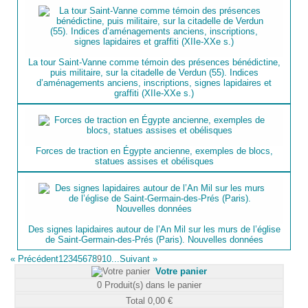
La tour Saint-Vanne comme témoin des présences bénédictine,
puis militaire, sur la citadelle de Verdun (55). Indices
d’aménagements anciens, inscriptions, signes lapidaires et
graffiti (XIIe-XXe s.)
Forces de traction en Égypte ancienne, exemples de blocs,
statues assises et obélisques
Des signes lapidaires autour de l’An Mil sur les murs de l’église
de Saint-Germain-des-Prés (Paris). Nouvelles données
«
Précédent
1
2
3
4
5
6
7
8
9
10...
Suivant
»
Votre panier
0
Produit(s) dans le panier
Total
0,00 €