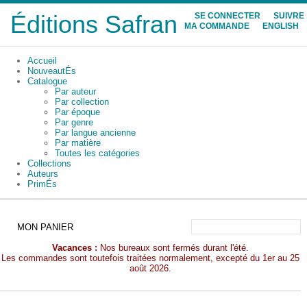
Éditions Safran
SE CONNECTER
SUIVRE
MA COMMANDE
ENGLISH
Accueil
NouveautÉs
Catalogue
Par auteur
Par collection
Par époque
Par genre
Par langue ancienne
Par matière
Toutes les catégories
Collections
Auteurs
PrimÉs
MON PANIER
Vacances :
Nos bureaux sont fermés durant l'été.
Les commandes sont toutefois traitées normalement, excepté du 1er au 25
août 2026.