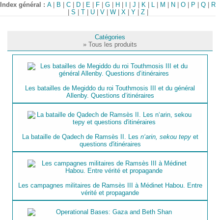
Index général :
A
|
B
|
C
|
D
|
E
|
F
|
G
|
H
|
I
|
J
|
K
|
L
|
M
|
N
|
O
|
P
|
Q
|
R
|
S
|
T
|
U
|
V
|
W
|
X
|
Y
|
Z
|
Catégories
» Tous les produits
Les batailles de Megiddo du roi Touthmosis III et du général
Allenby. Questions d’itinéraires
La bataille de Qadech de Ramsès II. Les
n‘arin, sekou tepy
et
questions d'itinéraires
Les campagnes militaires de Ramsès III à Médinet Habou. Entre
vérité et propagande