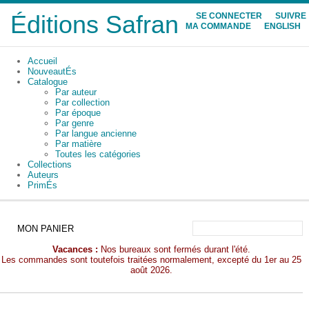
Éditions Safran
SE CONNECTER
SUIVRE
MA COMMANDE
ENGLISH
Accueil
NouveautÉs
Catalogue
Par auteur
Par collection
Par époque
Par genre
Par langue ancienne
Par matière
Toutes les catégories
Collections
Auteurs
PrimÉs
MON PANIER
Vacances :
Nos bureaux sont fermés durant l'été.
Les commandes sont toutefois traitées normalement, excepté du 1er au 25
août 2026.