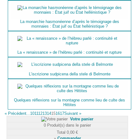
La monarchie hasmonéenne d’après le témoignage des
monnaies : État juif ou État hellénistique ?
La « renaissance » de l’hébreu parlé : continuité et rupture
L’iscrizione sudpicena della stele di Belmonte
Quelques réflexions sur la montagne comme lieu de culte des
Hittites
«
Précédent
...10
11
12
13
14
15
16
17
Suivant
»
Votre panier
0
Produit(s) dans le panier
Total
0,00 €
»
Commander