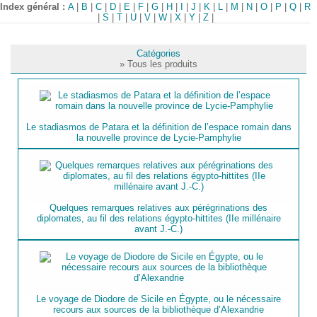
Index général :
A
|
B
|
C
|
D
|
E
|
F
|
G
|
H
|
I
|
J
|
K
|
L
|
M
|
N
|
O
|
P
|
Q
|
R
|
S
|
T
|
U
|
V
|
W
|
X
|
Y
|
Z
|
Catégories
» Tous les produits
Le stadiasmos de Patara et la définition de l’espace romain dans
la nouvelle province de Lycie-Pamphylie
Quelques remarques relatives aux pérégrinations des
diplomates, au fil des relations égypto-hittites (IIe millénaire
avant J.-C.)
Le voyage de Diodore de Sicile en Égypte, ou le nécessaire
recours aux sources de la bibliothèque d’Alexandrie