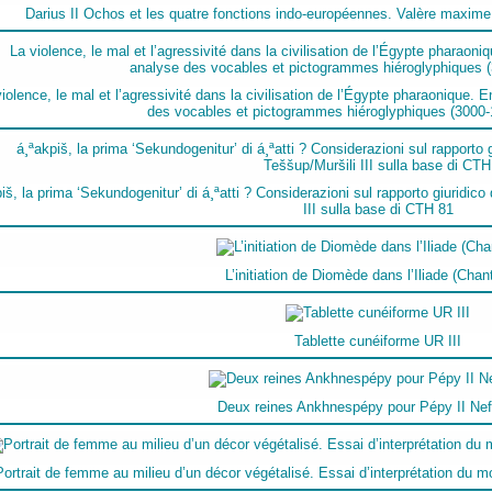
Darius II Ochos et les quatre fonctions indo-européennes. Valère maxime,
iolence, le mal et l’agressivité dans la civilisation de l’Égypte pharaonique.
des vocables et pictogrammes hiéroglyphiques (3000-1
iš, la prima ‘Sekundogenitur’ di á¸ªatti ? Considerazioni sul rapporto giuridico 
III sulla base di CTH 81
L’initiation de Diomède dans l’Iliade (Chan
Tablette cunéiforme UR III
Deux reines Ankhnespépy pour Pépy II Nef
Portrait de femme au milieu d’un décor végétalisé. Essai d’interprétation du mot