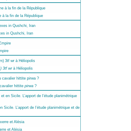
à la fin de la République
es in Qushchi, Iran
mpire
) 3tf wr
à Héliopolis
avalier hittite
pirwa
?
 en Sicile. L’apport de l’étude planimétrique et de
rre et Alésia