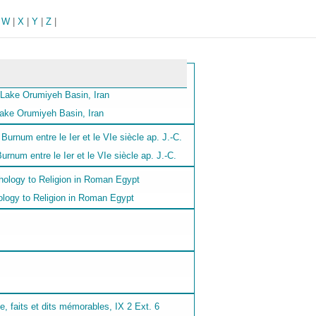
|
W
|
X
|
Y
|
Z
|
Lake Orumiyeh Basin, Iran
num entre le Ier et le VIe siècle ap. J.-C.
ology to Religion in Roman Egypt