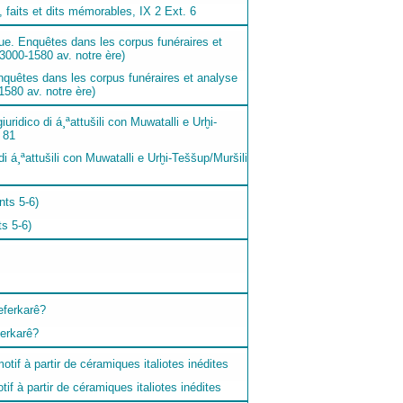
 faits et dits mémorables, IX 2 Ext. 6
 Enquêtes dans les corpus funéraires et analyse
580 av. notre ère)
di á¸ªattušili con Muwatalli e Urḫi-Teššup/Muršili
ts 5-6)
erkarê?
if à partir de céramiques italiotes inédites