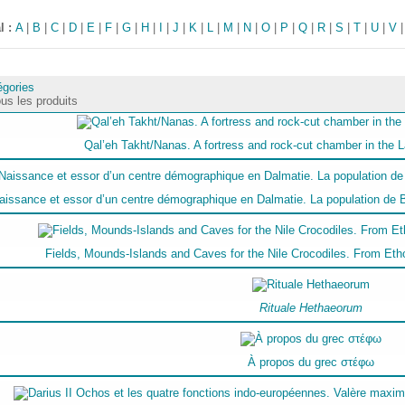
l :
A
|
B
|
C
|
D
|
E
|
F
|
G
|
H
|
I
|
J
|
K
|
L
|
M
|
N
|
O
|
P
|
Q
|
R
|
S
|
T
|
U
|
V
égories
us les produits
Qal’eh Takht/Nanas. A fortress and rock-cut chamber in the 
aissance et essor d’un centre démographique en Dalmatie. La population de Bur
Fields, Mounds-Islands and Caves for the Nile Crocodiles. From Eth
Rituale Hethaeorum
À propos du grec στέφω