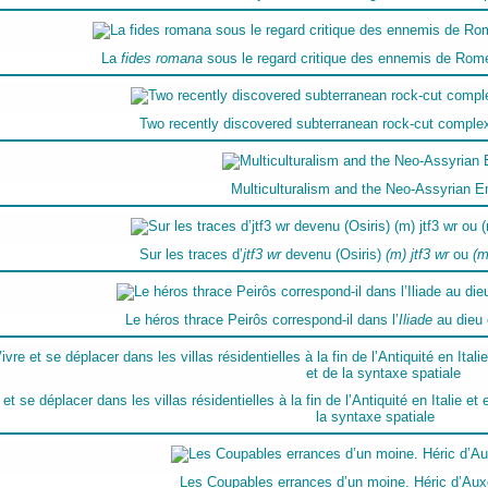
La
fides romana
sous le regard critique des ennemis de Rome 
Two recently discovered subterranean rock-cut complex
Multiculturalism and the Neo-Assyrian E
Sur les traces d’
jtf3 wr
devenu (Osiris)
(m) jtf3 wr
ou
(m
Le héros thrace Peirôs correspond-il dans l’
Iliade
au dieu c
 et se déplacer dans les villas résidentielles à la fin de l’Antiquité en Italie et
la syntaxe spatiale
Les Coupables errances d’un moine. Héric d’Auxe