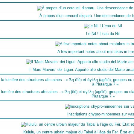
À propos d’un cercueil disparu. Une descendance de la
Le Nil ! L’eau du Nil
A few important notes about mistakes in tra
Il ‘Mars Mavors’ dei Liguri. Apporto allo studio del Marte arca
 lumière des structures africaines : « ἴλη (îlè) et ἀγέλη (agélè), groupes ou 
Plutarque ? »
Inscriptions chypro-minoennes sur va
Kululu, un centre urbain majeur du Tabal à l’âge du Fer. État e