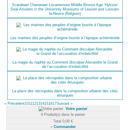
Scarabaei Chananaei Lovanienses Middle Bronze Age ‘Hyksos’
Seal-Amulets in the University Museums of Leuven and Louvain-
la-Neuve (Belgium)
Les marines des peuples d’origine louvite à l’époque achéménide
La magie du naphte ou Comment disculper Alexandre le Grand
de l’accusation d’imbécillité
La place des nécropoles dans la composition urbaine des cités
étrusques
«
Précédent
10
11
12
13
14
15
16
17
Suivant
»
Votre panier
0
Produit(s) dans le panier
Total
0,00 €
»
Commander