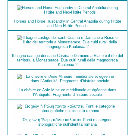
Horses and Horse Husbandry in Central Anatolia during Hittite
and Neo-Hittite Periods
Il bagno-castigo dei santi Cosma e Damiano a Riace e il rito del
territoriu a Monasterace. Due culti rurali della magnogreca
Kaulonà­a ?
La chèvre en Asie Mineure méridionale et égéenne dans
l’Antiquité. Fragments d’histoire sociale
Ὡς χιὼν ἡ Ῥώμη πάντα καλύπτει. Fonti e categorie
storiografiche sull’identità romana