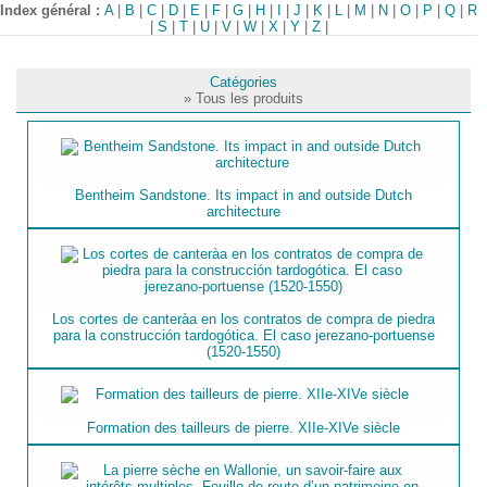
Index général :
A
|
B
|
C
|
D
|
E
|
F
|
G
|
H
|
I
|
J
|
K
|
L
|
M
|
N
|
O
|
P
|
Q
|
R
|
S
|
T
|
U
|
V
|
W
|
X
|
Y
|
Z
|
Catégories
» Tous les produits
Bentheim Sandstone. Its impact in and outside Dutch
architecture
Los cortes de canterà­a en los contratos de compra de piedra
para la construcción tardogótica. El caso jerezano-portuense
(1520-1550)
Formation des tailleurs de pierre. XIIe-XIVe siècle