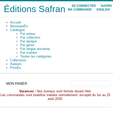
Éditions Safran
SE CONNECTER
SUIVRE
MA COMMANDE
ENGLISH
Accueil
NouveautÉs
Catalogue
Par auteur
Par collection
Par époque
Par genre
Par langue ancienne
Par matière
Toutes les catégories
Collections
Auteurs
PrimÉs
MON PANIER
Vacances :
Nos bureaux sont fermés durant l'été.
Les commandes sont toutefois traitées normalement, excepté du 1er au 25
août 2026.