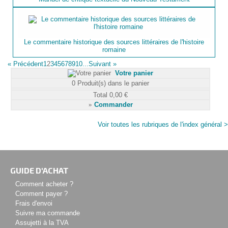
Le commentaire historique des sources littéraires de l'histoire
romaine
«
Précédent
1
2
3
4
5
6
7
8
9
10...
Suivant
»
Votre panier
0
Produit(s) dans le panier
Total
0,00 €
»
Commander
Voir toutes les rubriques de l'index général >
GUIDE D'ACHAT
Comment acheter ?
Comment payer ?
Frais d'envoi
Suivre ma commande
Assujetti à la TVA