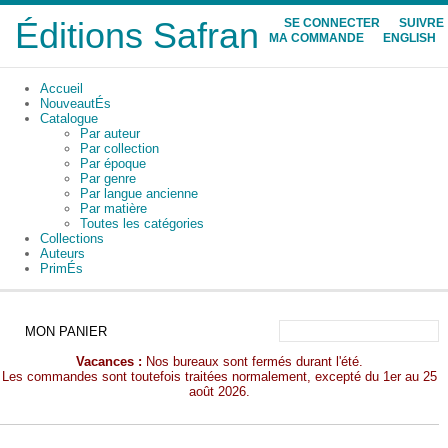
Éditions Safran
SE CONNECTER
SUIVRE
MA COMMANDE
ENGLISH
Accueil
NouveautÉs
Catalogue
Par auteur
Par collection
Par époque
Par genre
Par langue ancienne
Par matière
Toutes les catégories
Collections
Auteurs
PrimÉs
MON PANIER
Vacances :
Nos bureaux sont fermés durant l'été.
Les commandes sont toutefois traitées normalement, excepté du 1er au 25
août 2026.