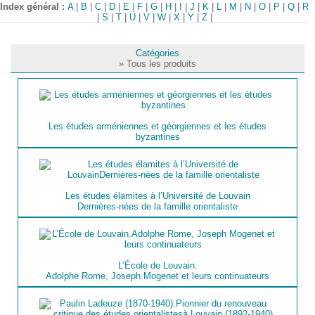
Index général :
A
|
B
|
C
|
D
|
E
|
F
|
G
|
H
|
I
|
J
|
K
|
L
|
M
|
N
|
O
|
P
|
Q
|
R
|
S
|
T
|
U
|
V
|
W
|
X
|
Y
|
Z
|
Catégories
» Tous les produits
Les études arméniennes et géorgiennes et les études
byzantines
Les études élamites à l’Université de Louvain
Dernières-nées de la famille orientaliste
L’École de Louvain.
Adolphe Rome, Joseph Mogenet et leurs continuateurs