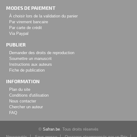
MODES DE PAIEMENT
À choisir lors de la validation du panier
Par virement bancaire
Par carte de crédit
Via Paypal
PUBLIER
Demander des droits de reproduction
Soumettre un manuscrit
Instructions aux auteurs
Fiche de publication
INFORMATION
Plan du site
Conditions d'utilisation
Nous contacter
Chercher un auteur
FAQ
©
Safran.be
. Tous droits réservés
Nouveautés
Sous presse
Ouvrages récompensés par un Prix