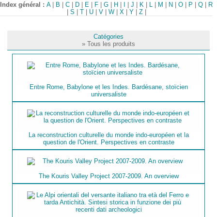
Index général :
A
|
B
|
C
|
D
|
E
|
F
|
G
|
H
|
I
|
J
|
K
|
L
|
M
|
N
|
O
|
P
|
Q
|
R
|
S
|
T
|
U
|
V
|
W
|
X
|
Y
|
Z
|
Catégories
» Tous les produits
Entre Rome, Babylone et les Indes. Bardésane, stoïcien
universaliste
La reconstruction culturelle du monde indo-européen et la
question de l'Orient. Perspectives en contraste
The Kouris Valley Project 2007-2009. An overview