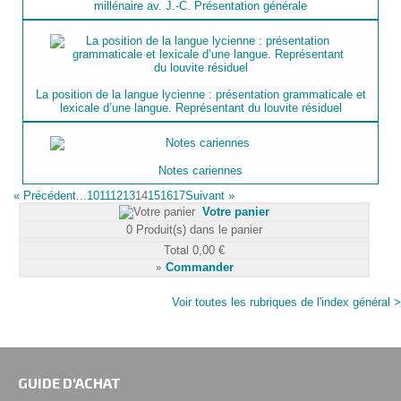
millénaire av. J.-C. Présentation générale
La position de la langue lycienne : présentation grammaticale et
lexicale d’une langue. Représentant du louvite résiduel
Notes cariennes
«
Précédent
...10
11
12
13
14
15
16
17
Suivant
»
Votre panier
0
Produit(s) dans le panier
Total
0,00 €
»
Commander
Voir toutes les rubriques de l'index général >
GUIDE D'ACHAT