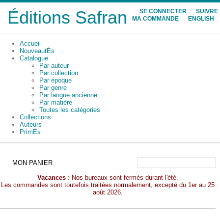
Éditions Safran
SE CONNECTER
SUIVRE
MA COMMANDE
ENGLISH
Accueil
NouveautÉs
Catalogue
Par auteur
Par collection
Par époque
Par genre
Par langue ancienne
Par matière
Toutes les catégories
Collections
Auteurs
PrimÉs
MON PANIER
Vacances :
Nos bureaux sont fermés durant l'été.
Les commandes sont toutefois traitées normalement, excepté du 1er au 25
août 2026.