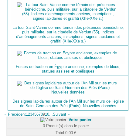
La tour Saint-Vanne comme témoin des présences bénédictine,
puis militaire, sur la citadelle de Verdun (55). Indices
d’aménagements anciens, inscriptions, signes lapidaires et
graffiti (XIIe-XXe s.)
Forces de traction en Égypte ancienne, exemples de blocs,
statues assises et obélisques
Des signes lapidaires autour de l’An Mil sur les murs de l’église
de Saint-Germain-des-Prés (Paris). Nouvelles données
«
Précédent
1
2
3
4
5
6
7
8
9
10...
Suivant
»
Votre panier
0
Produit(s) dans le panier
Total
0,00 €