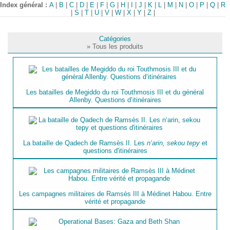
Index général :
A
|
B
|
C
|
D
|
E
|
F
|
G
|
H
|
I
|
J
|
K
|
L
|
M
|
N
|
O
|
P
|
Q
|
R
|
S
|
T
|
U
|
V
|
W
|
X
|
Y
|
Z
|
Catégories
» Tous les produits
Les batailles de Megiddo du roi Touthmosis III et du général
Allenby. Questions d’itinéraires
La bataille de Qadech de Ramsès II. Les
n‘arin, sekou tepy
et
questions d'itinéraires
Les campagnes militaires de Ramsès III à Médinet Habou. Entre
vérité et propagande