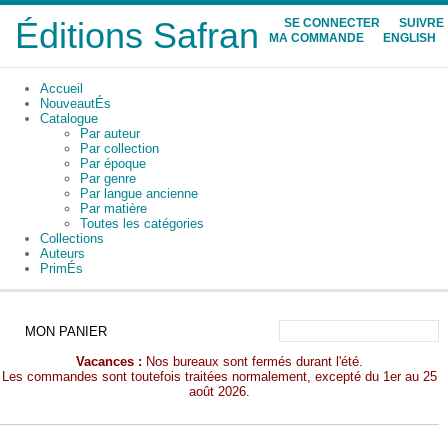
Éditions Safran
SE CONNECTER
SUIVRE
MA COMMANDE
ENGLISH
Accueil
NouveautÉs
Catalogue
Par auteur
Par collection
Par époque
Par genre
Par langue ancienne
Par matière
Toutes les catégories
Collections
Auteurs
PrimÉs
MON PANIER
Vacances :
Nos bureaux sont fermés durant l'été.
Les commandes sont toutefois traitées normalement, excepté du 1er au 25
août 2026.